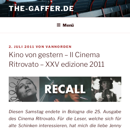
Zum
THE-GAFFER.DE
Inhalt
springen
Menü
VERÖFFENTLICHT
2. JULI 2011
VON
VANNORDEN
AM
Kino von gestern – Il Cinema
Ritrovato – XXV edizione 2011
Diesen Samstag endete in Bologna die 25. Ausgabe
des Cinema Ritrovato.
Für die Leser, welche sich für
alte Schinken interessieren, hat mich die liebe Jenny