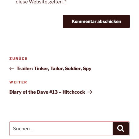
diese Website gelten.
*
Beitragsnavigation
Vorheriger
ZURÜCK
Beitrag
Trailer: Tinker, Tailor, Soldier, Spy
Nächster
WEITER
Beitrag
Diary of the Dave #13 – Hitchcock
Suche
Suche
nach: