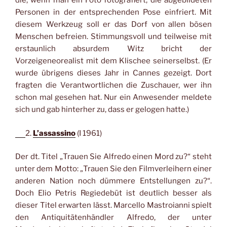
die, wenn man ein Foto fotografiert, die abgebildeten
Personen in der entsprechenden Pose einfriert. Mit
diesem Werkzeug soll er das Dorf von allen bösen
Menschen befreien. Stimmungsvoll und teilweise mit
erstaunlich absurdem Witz bricht der
Vorzeigeneorealist mit dem Klischee seinerselbst. (Er
wurde übrigens dieses Jahr in Cannes gezeigt. Dort
fragten die Verantwortlichen die Zuschauer, wer ihn
schon mal gesehen hat. Nur ein Anwesender meldete
sich und gab hinterher zu, dass er gelogen hatte.)
2.
L’assassino
(I 1961)
Der dt. Titel „Trauen Sie Alfredo einen Mord zu?“ steht
unter dem Motto: „Trauen Sie den Filmverleihern einer
anderen Nation noch dümmere Entstellungen zu?“.
Doch Elio Petris Regiedebüt ist deutlich besser als
dieser Titel erwarten lässt. Marcello Mastroianni spielt
den Antiquitätenhändler Alfredo, der unter