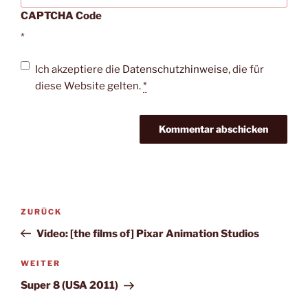
CAPTCHA Code
*
Ich akzeptiere die
Datenschutzhinweise
, die für
diese Website gelten.
*
Beitragsnavigation
Vorheriger
ZURÜCK
Beitrag
Video: [the films of] Pixar Animation Studios
Nächster
WEITER
Beitrag
Super 8 (USA 2011)