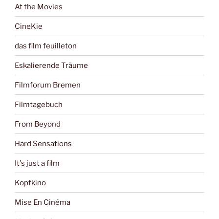
At the Movies
CineKie
das film feuilleton
Eskalierende Träume
Filmforum Bremen
Filmtagebuch
From Beyond
Hard Sensations
It's just a film
Kopfkino
Mise En Cinéma