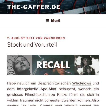
Zum
THE-GAFFER.DE
Inhalt
springen
Menü
VERÖFFENTLICHT
7. AUGUST 2011
VON
VANNORDEN
AM
Stock und Vorurteil
Habe neulich ein Gespräch zwischen
Whoknows
und
dem
Intergalactic Ape-Man
belauscht, wonach ein
gewisses Filmstöckchen zu Klicks führt, die sich in
wilden Träumen nicht vorgestellt werden können. Also