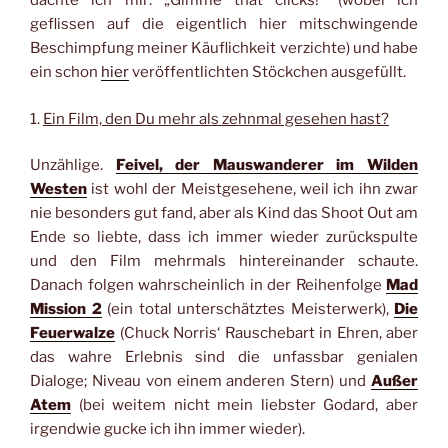
dachte ich mir: „Gimme that clicks!“ (wobei ich
geflissen auf die eigentlich hier mitschwingende
Beschimpfung meiner Käuflichkeit verzichte) und habe
ein schon
hier
veröffentlichten Stöckchen ausgefüllt.
1.
Ein Film, den Du mehr als zehnmal gesehen hast?
Unzählige.
Feivel, der Mauswanderer im Wilden
Westen
ist wohl der Meistgesehene, weil ich ihn zwar
nie besonders gut fand, aber als Kind das Shoot Out am
Ende so liebte, dass ich immer wieder zurückspulte
und den Film mehrmals hintereinander schaute.
Danach folgen wahrscheinlich in der Reihenfolge
Mad
Mission 2
(ein total unterschätztes Meisterwerk),
Die
Feuerwalze
(Chuck Norris‘ Rauschebart in Ehren, aber
das wahre Erlebnis sind die unfassbar genialen
Dialoge; Niveau von einem anderen Stern)
und
Außer
Atem
(bei weitem nicht mein liebster Godard, aber
irgendwie gucke ich ihn immer wieder).