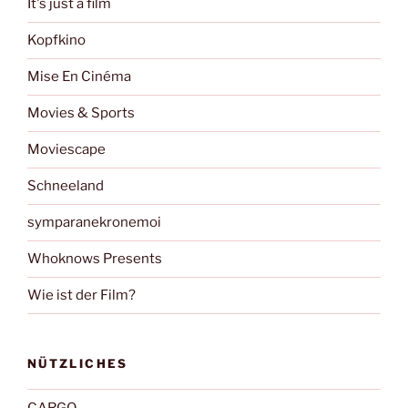
It's just a film
Kopfkino
Mise En Cinéma
Movies & Sports
Moviescape
Schneeland
symparanekronemoi
Whoknows Presents
Wie ist der Film?
NÜTZLICHES
CARGO