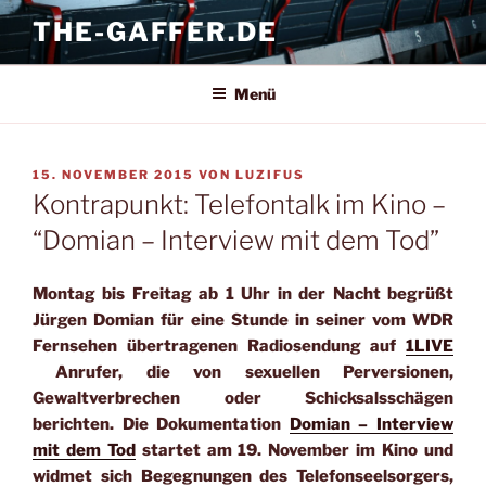
Zum
THE-GAFFER.DE
Inhalt
springen
Menü
VERÖFFENTLICHT
15. NOVEMBER 2015
VON
LUZIFUS
AM
Kontrapunkt: Telefontalk im Kino –
“Domian – Interview mit dem Tod”
Montag bis Freitag ab 1 Uhr in der Nacht begrüßt
Jürgen Domian für eine Stunde in seiner vom WDR
Fernsehen übertragenen Radiosendung auf
1LIVE
Anrufer, die von sexuellen Perversionen,
Gewaltverbrechen oder Schicksalsschägen
berichten. Die Dokumentation
Domian – Interview
mit dem Tod
startet am 19. November im Kino und
widmet sich Begegnungen des Telefonseelsorgers,