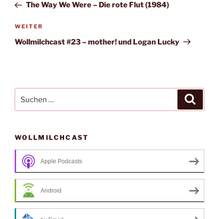
Beitrag
The Way We Were – Die rote Flut (1984)
Nächster
WEITER
Beitrag
Wollmilchcast #23 – mother! und Logan Lucky
Suche
Suche
nach:
WOLLMILCHCAST
Apple Podcasts
Android