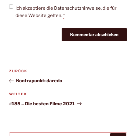
Ich akzeptiere die
Datenschutzhinweise
, die für
diese Website gelten.
*
Beitragsnavigation
Vorheriger
ZURÜCK
Beitrag
Kontrapunkt: daredo
Nächster
WEITER
Beitrag
#185 – Die besten Filme 2021
Suche