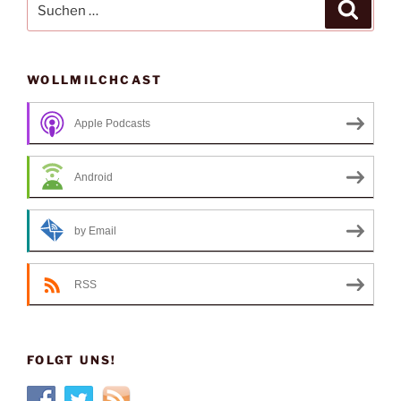
Suche
nach:
WOLLMILCHCAST
Apple Podcasts
Android
by Email
RSS
FOLGT UNS!