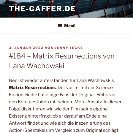
Zum
THE-GAFFER.DE
Inhalt
springen
Menü
VERÖFFENTLICHT
3. JANUAR 2022
VON
JENNY JECKE
AM
#184 – Matrix Resurrections von
Lana Wachowski
Neo ist wieder auferstanden für Lana Wachowskis
Matrix Resurrections
. Der vierte Teil der Science-
Fiction-Reihe hat einige Fans der Original-Reihe vor
den Kopf gestoßen mit seinem Meta-Ansatz. In dieser
Folge diskutieren wir, wie der Film seine eigene
Existenz hinterfragt, ob er darauf am Ende eine
Antwort findet und wie sich die Inszenierung des
Action-Spektakels im Vergleich zum Original schlägt.