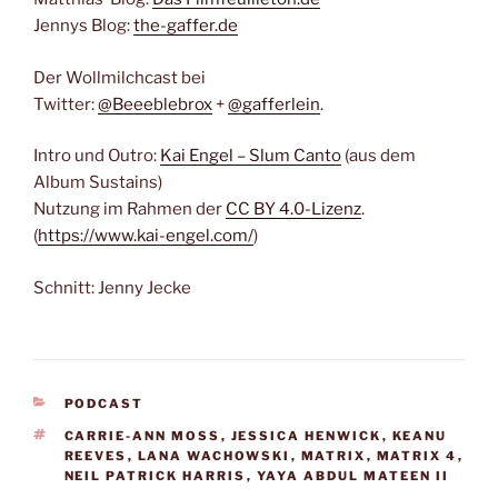
Jennys Blog:
the-gaffer.de
Der Wollmilchcast bei
Twitter:
@Beeeblebrox
+
@gafferlein
.
Intro und Outro:
Kai Engel – Slum Canto
(aus dem
Album Sustains)
Nutzung im Rahmen der
CC BY 4.0-Lizenz
.
(
https://www.kai-engel.com/
)
Schnitt: Jenny Jecke
KATEGORIEN
PODCAST
SCHLAGWÖRTER
CARRIE-ANN MOSS
,
JESSICA HENWICK
,
KEANU
REEVES
,
LANA WACHOWSKI
,
MATRIX
,
MATRIX 4
,
NEIL PATRICK HARRIS
,
YAYA ABDUL MATEEN II