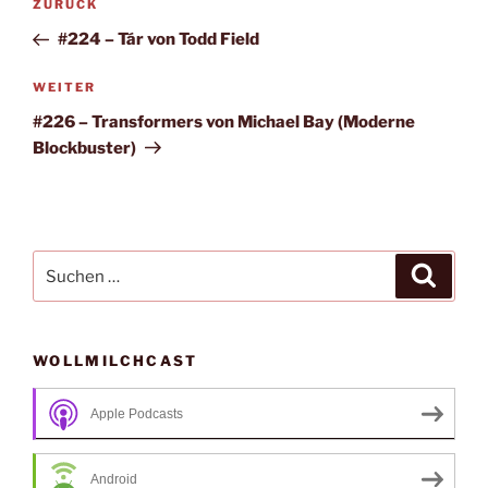
Vorheriger
ZURÜCK
Beitrag
#224 – Tár von Todd Field
Nächster
WEITER
Beitrag
#226 – Transformers von Michael Bay (Moderne
Blockbuster)
Suche
Suche
nach:
WOLLMILCHCAST
Apple Podcasts
Android