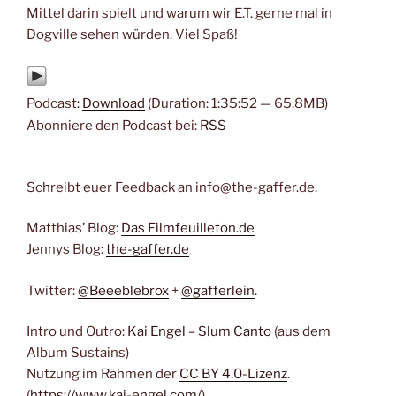
Mittel darin spielt und warum wir E.T. gerne mal in
Dogville sehen würden. Viel Spaß!
Podcast:
Download
(Duration: 1:35:52 — 65.8MB)
Abonniere den Podcast bei:
RSS
Schreibt euer Feedback an info@the-gaffer.de.
Matthias’ Blog:
Das Filmfeuilleton.de
Jennys Blog:
the-gaffer.de
Twitter:
@Beeeblebrox
+
@gafferlein
.
Intro und Outro:
Kai Engel – Slum Canto
(aus dem
Album Sustains)
Nutzung im Rahmen der
CC BY 4.0-Lizenz
.
(
https://www.kai-engel.com/
)