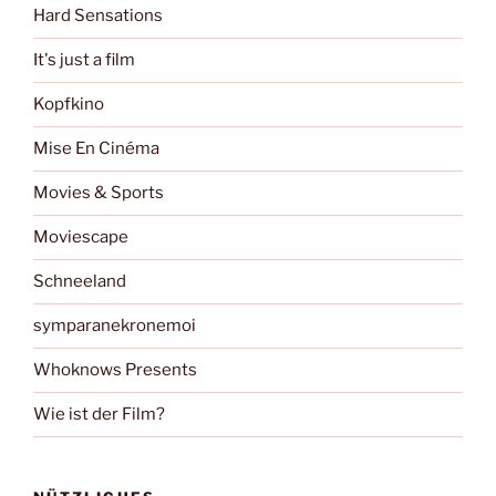
Hard Sensations
It's just a film
Kopfkino
Mise En Cinéma
Movies & Sports
Moviescape
Schneeland
symparanekronemoi
Whoknows Presents
Wie ist der Film?