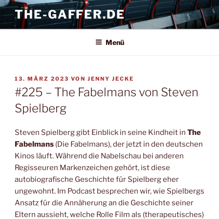
Zum
THE-GAFFER.DE
Inhalt
springen
Menü
VERÖFFENTLICHT
13. MÄRZ 2023
VON
JENNY JECKE
AM
#225 – The Fabelmans von Steven
Spielberg
Steven Spielberg gibt Einblick in seine Kindheit in
The
Fabelmans
(Die Fabelmans), der jetzt in den deutschen
Kinos läuft. Während die Nabelschau bei anderen
Regisseuren Markenzeichen gehört, ist diese
autobiografische Geschichte für Spielberg eher
ungewohnt. Im Podcast besprechen wir, wie Spielbergs
Ansatz für die Annäherung an die Geschichte seiner
Eltern aussieht, welche Rolle Film als (therapeutisches)