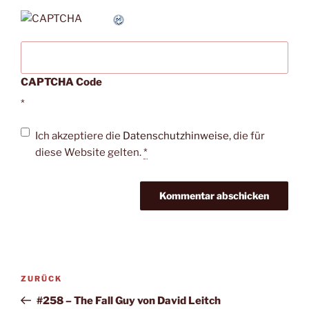
CAPTCHA Code
*
Ich akzeptiere die
Datenschutzhinweise
, die für
diese Website gelten.
*
Beitragsnavigation
Vorheriger
ZURÜCK
Beitrag
#258 – The Fall Guy von David Leitch