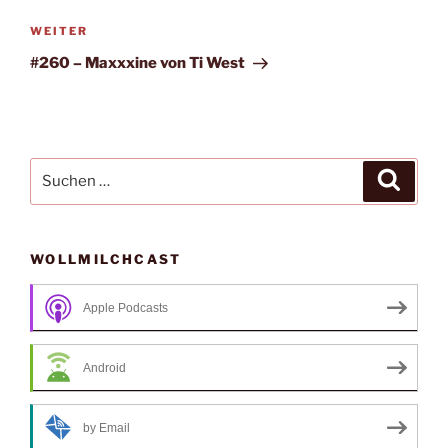
Nächster
WEITER
Beitrag
#260 – Maxxxine von Ti West
Suche
Suche
nach:
WOLLMILCHCAST
Apple Podcasts
Android
by Email