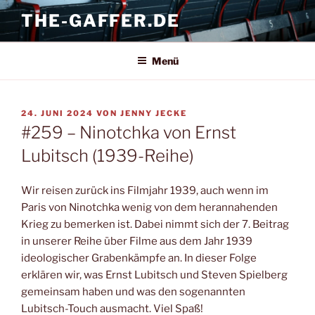
Zum
THE-GAFFER.DE
Inhalt
springen
Menü
VERÖFFENTLICHT
24. JUNI 2024
VON
JENNY JECKE
AM
#259 – Ninotchka von Ernst
Lubitsch (1939-Reihe)
Wir reisen zurück ins Filmjahr 1939, auch wenn im
Paris von Ninotchka wenig von dem herannahenden
Krieg zu bemerken ist. Dabei nimmt sich der 7. Beitrag
in unserer Reihe über Filme aus dem Jahr 1939
ideologischer Grabenkämpfe an. In dieser Folge
erklären wir, was Ernst Lubitsch und Steven Spielberg
gemeinsam haben und was den sogenannten
Lubitsch-Touch ausmacht. Viel Spaß!