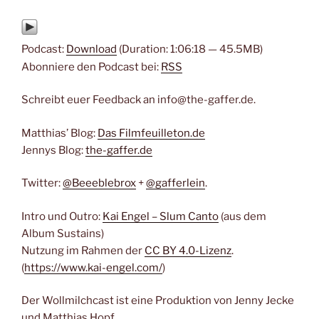
Podcast:
Download
(Duration: 1:06:18 — 45.5MB)
Abonniere den Podcast bei:
RSS
Schreibt euer Feedback an info@the-gaffer.de.
Matthias’ Blog:
Das Filmfeuilleton.de
Jennys Blog:
the-gaffer.de
Twitter:
@Beeeblebrox
+
@gafferlein
.
Intro und Outro:
Kai Engel – Slum Canto
(aus dem
Album Sustains)
Nutzung im Rahmen der
CC BY 4.0-Lizenz
.
(
https://www.kai-engel.com/
)
Der Wollmilchcast ist eine Produktion von Jenny Jecke
und Matthias Hopf.