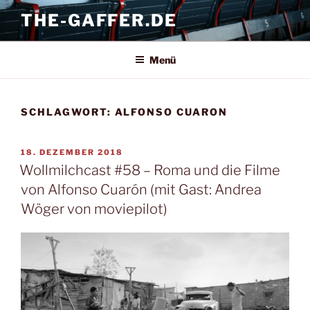
Zum
THE-GAFFER.DE
Inhalt
springen
Menü
SCHLAGWORT:
ALFONSO CUARON
VERÖFFENTLICHT
18. DEZEMBER 2018
AM
Wollmilchcast #58 – Roma und die Filme
von Alfonso Cuarón (mit Gast: Andrea
Wöger von moviepilot)