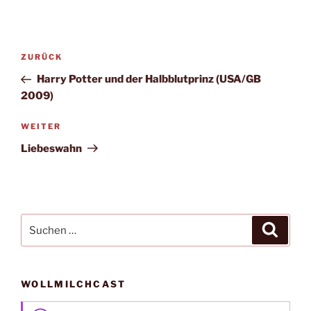
Beitragsnavigation
Vorheriger
ZURÜCK
Beitrag
Harry Potter und der Halbblutprinz (USA/GB
2009)
Nächster
WEITER
Beitrag
Liebeswahn
Suche
Suche
nach:
WOLLMILCHCAST