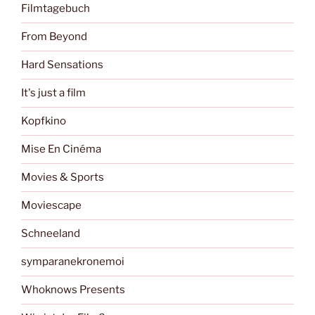
Filmtagebuch
From Beyond
Hard Sensations
It's just a film
Kopfkino
Mise En Cinéma
Movies & Sports
Moviescape
Schneeland
symparanekronemoi
Whoknows Presents