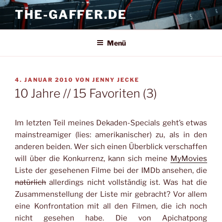
Zum
THE-GAFFER.DE
Inhalt
springen
Menü
VERÖFFENTLICHT
4. JANUAR 2010
VON
JENNY JECKE
AM
10 Jahre // 15 Favoriten (3)
Im letzten Teil meines Dekaden-Specials geht’s etwas
mainstreamiger (lies: amerikanischer) zu, als in den
anderen beiden. Wer sich einen Überblick verschaffen
will über die Konkurrenz, kann sich meine
MyMovies
Liste der gesehenen Filme bei der IMDb ansehen, die
natürlich
allerdings nicht vollständig ist. Was hat die
Zusammenstellung der Liste mir gebracht? Vor allem
eine Konfrontation mit all den Filmen, die ich noch
nicht gesehen habe. Die von Apichatpong