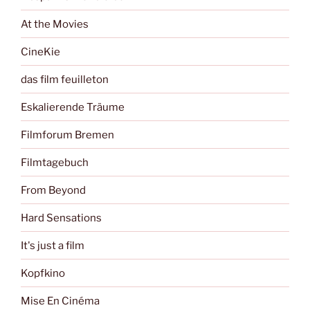
At the Movies
CineKie
das film feuilleton
Eskalierende Träume
Filmforum Bremen
Filmtagebuch
From Beyond
Hard Sensations
It's just a film
Kopfkino
Mise En Cinéma