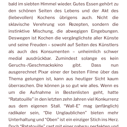
bald im siebten Himmel wieder. Gutes Essen gehört zu
den schönen Seiten des Lebens und der Akt des
(liebevollen) Kochens übrigens auch. Nicht die
sklavische Verehrung von Rezepten, sondern die
instinktive Mischung, die abwegigen Eingebungen.
Deswegen ist Kochen die vergänglichste aller Künste
und seine Freuden – sowohl auf Seiten des Künstlers
als auch des Konsumenten – unheimlich schwer
medial ausdrückbar. Zumindest solange es kein
Geruchs-/Geschmackskino gibt. Dass nun
ausgerechnet Pixar einer der besten Filme über das
Thema gelungen ist, kann aus heutiger Sicht kaum
überraschen. Die können ja so gut wie alles. Wenn es
um die Aufnahme in Bestenlisten geht, hatte
“Ratatouille” in den letzten zehn Jahren viel Konkurrenz
aus dem eigenen Stall. “Wall-E” mag (anfänglich)
radikaler sein, “Die Unglaublichen” bieten mehr
Unterhaltung und “Oben” ist ein einziger Stich ins Herz.
Doch “Ratatouille” ragt mit einer nahezu perfekten und