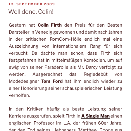
VERÖFFENTLICHT
13. SEPTEMBER 2009
AM
Well done, Colin!
Gestern hat
Colin Firth
den Preis für den Besten
Darsteller in Venedig gewonnen und damit nach Jahren
in der britischen RomCom-Hölle endlich mal eine
Auszeichnung von internationalem Rang für sich
verbucht. Da dachte man schon, dass Firth sich
festgefahren hat in mittelmäßigen Komödien, um auf
ewig von seiner Paraderolle als Mr. Darcy verfolgt zu
werden. Ausgerechnet das Regiedebüt von
Modedesigner
Tom Ford
hat ihm endlich wieder zu
einer Honorierung seiner schauspielerischen Leistung
verholfen.
In den Kritiken häufig als beste Leistung seiner
Karriere ausgerufen, spielt Firth in
A Single Man
einen
englischen Professor im L.A. der frühen 60er Jahre,
der den Tod seines Liebhabers (Matthew Goode aus