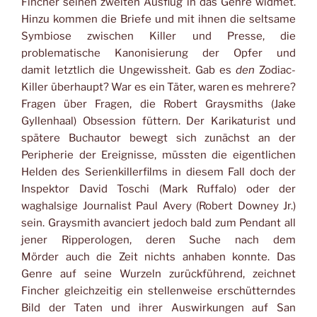
Fincher seinen zweiten Ausflug in das Genre widmet.
Hinzu kommen die Briefe und mit ihnen die seltsame
Symbiose zwischen Killer und Presse, die
problematische Kanonisierung der Opfer und
damit letztlich die Ungewissheit. Gab es
den
Zodiac-
Killer überhaupt? War es ein Täter, waren es mehrere?
Fragen über Fragen, die Robert Graysmiths (Jake
Gyllenhaal) Obsession füttern. Der Karikaturist und
spätere Buchautor bewegt sich zunächst an der
Peripherie der Ereignisse, müssten die eigentlichen
Helden des Serienkillerfilms in diesem Fall doch der
Inspektor David Toschi (Mark Ruffalo) oder der
waghalsige Journalist Paul Avery (Robert Downey Jr.)
sein. Graysmith avanciert jedoch bald zum Pendant all
jener Ripperologen, deren Suche nach dem
Mörder auch die Zeit nichts anhaben konnte. Das
Genre auf seine Wurzeln zurückführend, zeichnet
Fincher gleichzeitig ein stellenweise erschütterndes
Bild der Taten und ihrer Auswirkungen auf San