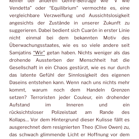
keiner der anderen Genre-Beiträge wie “V wie
Vendetta” oder “Equilibrium” vermochte es, eine
vergleichbare Verzweiflung und Aussichtslosigkeit
angesichts der Zustände in unserer Zukunft zu
suggerieren. Dabei bedient sich Cuarón in erster Linie
nicht einmal bei dem bekannten Motiv des
Überwachungsstaates, wie es so viele andere seit
Samjatins
“Wir”
getan haben. Nichts weniger als das
drohende Aussterben der Menschheit hat die
Gesellschaft in ein Chaos gestürzt, wie es nur durch
das latente Gefühl der Sinnlosigkeit des eigenen
Daseins entstehen kann. Wenn nach uns nichts mehr
kommt, warum noch dem Handeln Grenzen
setzen? Terroristen jeder Couleur, ein drohender
Aufstand im Inneren und ein
rücksichtsloser Polizeistaat am Rande des
Kollaps… Vor dem Hintergrund dieser Kulisse fällt es
ausgerechnet dem resignierten Theo (Clive Owen) zu,
das schwach glimmende Licht er Hoffnung vor dem