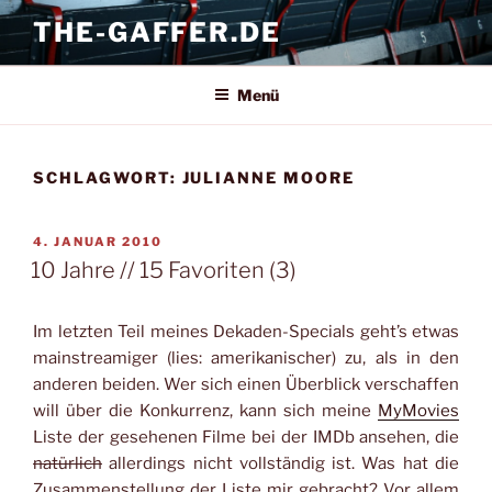
Zum
THE-GAFFER.DE
Inhalt
springen
Menü
SCHLAGWORT:
JULIANNE MOORE
VERÖFFENTLICHT
4. JANUAR 2010
AM
10 Jahre // 15 Favoriten (3)
Im letzten Teil meines Dekaden-Specials geht’s etwas
mainstreamiger (lies: amerikanischer) zu, als in den
anderen beiden. Wer sich einen Überblick verschaffen
will über die Konkurrenz, kann sich meine
MyMovies
Liste der gesehenen Filme bei der IMDb ansehen, die
natürlich
allerdings nicht vollständig ist. Was hat die
Zusammenstellung der Liste mir gebracht? Vor allem