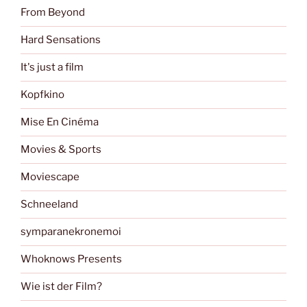
From Beyond
Hard Sensations
It's just a film
Kopfkino
Mise En Cinéma
Movies & Sports
Moviescape
Schneeland
symparanekronemoi
Whoknows Presents
Wie ist der Film?