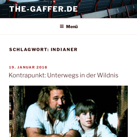
Zum
THE-GAFFER.DE
Inhalt
springen
Menü
SCHLAGWORT:
INDIANER
VERÖFFENTLICHT
19. JANUAR 2018
AM
Kontrapunkt: Unterwegs in der Wildnis