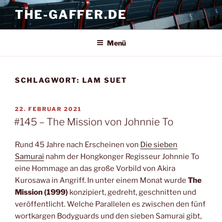
Zum
THE-GAFFER.DE
Inhalt
springen
Menü
SCHLAGWORT:
LAM SUET
VERÖFFENTLICHT
22. FEBRUAR 2021
AM
#145 – The Mission von Johnnie To
Rund 45 Jahre nach Erscheinen von
Die sieben
Samurai
nahm der Hongkonger Regisseur Johnnie To
eine Hommage an das große Vorbild von Akira
Kurosawa in Angriff. In unter einem Monat wurde
The
Mission (1999)
konzipiert, gedreht, geschnitten und
veröffentlicht. Welche Parallelen es zwischen den fünf
wortkargen Bodyguards und den sieben Samurai gibt,