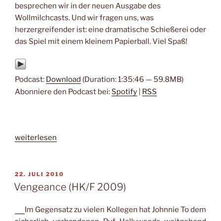
besprechen wir in der neuen Ausgabe des
Wollmilchcasts. Und wir fragen uns, was
herzergreifender ist: eine dramatische Schießerei oder
das Spiel mit einem kleinem Papierball. Viel Spaß!
Podcast:
Download
(Duration: 1:35:46 — 59.8MB)
Abonniere den Podcast bei:
Spotify
|
RSS
„#145
weiterlesen
–
The
Mission
VERÖFFENTLICHT
22. JULI 2010
AM
von
Vengeance (HK/F 2009)
Johnnie
To“
Im Gegensatz zu vielen Kollegen hat Johnnie To dem