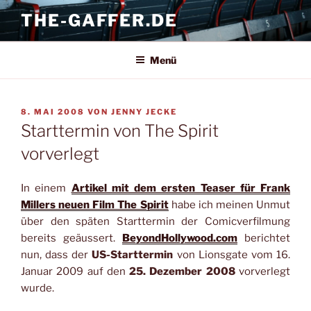
Zum
THE-GAFFER.DE
Inhalt
springen
Menü
VERÖFFENTLICHT
8. MAI 2008
VON
JENNY JECKE
AM
Starttermin von The Spirit
vorverlegt
In einem
Artikel mit dem ersten Teaser für Frank
Millers neuen Film The Spirit
habe ich meinen Unmut
über den späten Starttermin der Comicverfilmung
bereits geäussert.
BeyondHollywood.com
berichtet
nun, dass der
US-Starttermin
von Lionsgate vom 16.
Januar 2009 auf den
25. Dezember 2008
vorverlegt
wurde.