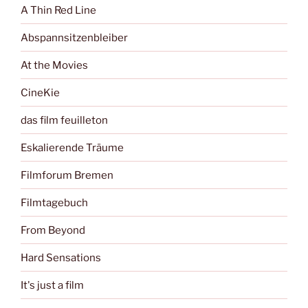
A Thin Red Line
Abspannsitzenbleiber
At the Movies
CineKie
das film feuilleton
Eskalierende Träume
Filmforum Bremen
Filmtagebuch
From Beyond
Hard Sensations
It's just a film