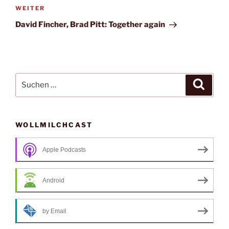
Nächster
WEITER
Beitrag
David Fincher, Brad Pitt: Together again
Suche
Suche
nach:
WOLLMILCHCAST
Apple Podcasts
Android
by Email