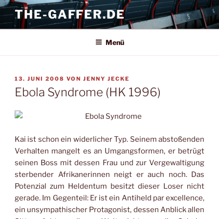
Zum
THE-GAFFER.DE
Inhalt
springen
Menü
VERÖFFENTLICHT
13. JUNI 2008
VON
JENNY JECKE
AM
Ebola Syndrome (HK 1996)
Kai ist schon ein widerlicher Typ. Seinem abstoßenden
Verhalten mangelt es an Umgangsformen, er betrügt
seinen Boss mit dessen Frau und zur Vergewaltigung
sterbender Afrikanerinnen neigt er auch noch. Das
Potenzial zum Heldentum besitzt dieser Loser nicht
gerade. Im Gegenteil: Er ist ein Antiheld par excellence,
ein unsympathischer Protagonist, dessen Anblick allen