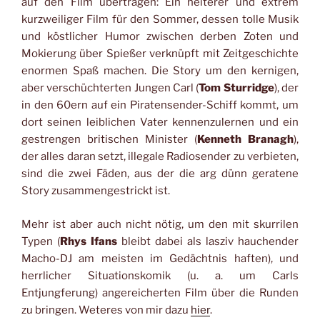
auf den Film übertragen: Ein heiterer und extrem
kurzweiliger Film für den Sommer, dessen tolle Musik
und köstlicher Humor zwischen derben Zoten und
Mokierung über Spießer verknüpft mit Zeitgeschichte
enormen Spaß machen. Die Story um den kernigen,
aber verschüchterten Jungen Carl (
Tom Sturridge
), der
in den 60ern auf ein Piratensender-Schiff kommt, um
dort seinen leiblichen Vater kennenzulernen und ein
gestrengen britischen Minister (
Kenneth Branagh
),
der alles daran setzt, illegale Radiosender zu verbieten,
sind die zwei Fäden, aus der die arg dünn geratene
Story zusammengestrickt ist.
Mehr ist aber auch nicht nötig, um den mit skurrilen
Typen (
Rhys Ifans
bleibt dabei als lasziv hauchender
Macho-DJ am meisten im Gedächtnis haften), und
herrlicher Situationskomik (u. a. um Carls
Entjungferung) angereicherten Film über die Runden
zu bringen. Weteres von mir dazu
hier
.