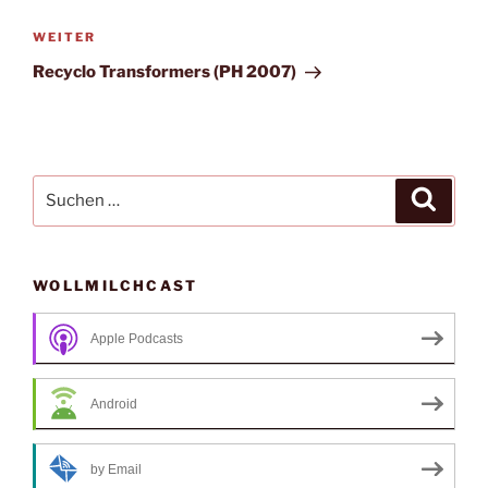
Nächster
WEITER
Beitrag
Recyclo Transformers (PH 2007)
Suche
Suche
nach:
WOLLMILCHCAST
Apple Podcasts
Android
by Email