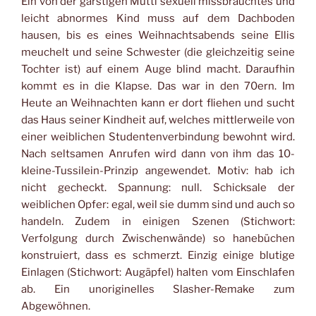
Ein von der garstigen Mutti sexuell missbrauchtes und
leicht abnormes Kind muss auf dem Dachboden
hausen, bis es eines Weihnachtsabends seine Ellis
meuchelt und seine Schwester (die gleichzeitig seine
Tochter ist) auf einem Auge blind macht. Daraufhin
kommt es in die Klapse. Das war in den 70ern. Im
Heute an Weihnachten kann er dort fliehen und sucht
das Haus seiner Kindheit auf, welches mittlerweile von
einer weiblichen Studentenverbindung bewohnt wird.
Nach seltsamen Anrufen wird dann von ihm das 10-
kleine-Tussilein-Prinzip angewendet. Motiv: hab ich
nicht gecheckt. Spannung: null. Schicksale der
weiblichen Opfer: egal, weil sie dumm sind und auch so
handeln. Zudem in einigen Szenen (Stichwort:
Verfolgung durch Zwischenwände) so hanebüchen
konstruiert, dass es schmerzt. Einzig einige blutige
Einlagen (Stichwort: Augäpfel) halten vom Einschlafen
ab. Ein unoriginelles Slasher-Remake zum
Abgewöhnen.