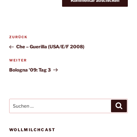
Beitragsnavigation
Vorheriger
ZURÜCK
Beitrag
Che – Guerilla (USA/E/F 2008)
Nächster
WEITER
Beitrag
Bologna '09: Tag 3
Suche
Suche
nach:
WOLLMILCHCAST