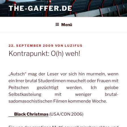
Zum
THE-GAFFER.DE
Inhalt
springen
Menü
VERÖFFENTLICHT
22. SEPTEMBER 2009
VON
LUZIFUS
AM
Kontrapunkt: O(h) weh!
„Autsch“ mag der Leser vor sich hin murmeln, wenn
ein Irrer brutal Studentinnen meuchelt oder Frauen mit
Peitschen gezüchtigt werden. Ich gelobe
Selbstkasteiung mit weniger brutal-
sadomasochistischen Filmen kommende Woche.
Black Christmas
(USA/CDN 2006)