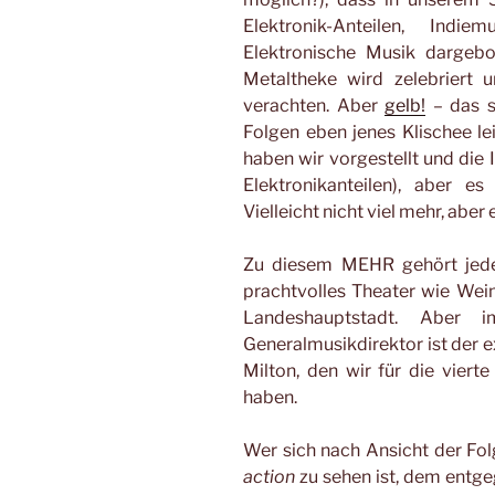
Elektronik-Anteilen, Indi
Elektronische Musik dargebo
Metaltheke wird zelebriert u
verachten. Aber
gelb!
– das s
Folgen eben jenes Klischee lei
haben wir vorgestellt und di
Elektronikanteilen), aber e
Vielleicht nicht viel mehr, aber
Zu diesem MEHR gehört jede
prachtvolles Theater wie Wei
Landeshauptstadt. Aber i
Generalmusikdirektor ist der 
Milton, den wir für die viert
haben.
Wer sich nach Ansicht der Fol
action
zu sehen ist, dem entgeg