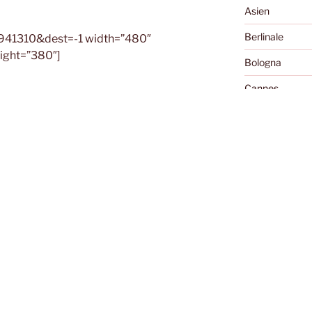
Asien
Berlinale
=2941310&dest=-1 width=”480″
ight=”380″]
Bologna
Cannes
Cellu l'art
Charles Boyer 
ENA
,
JENAER PHILHARMONIE
,
Diary of the Da
Essay
Exground
Festivals
entar
Filme, die die 
 veröffentlicht.
Erforderliche Felder
Fokabular