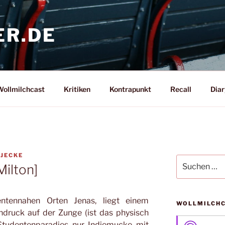
ER.DE
ollmilchcast
Kritiken
Kontrapunkt
Recall
Diar
 JECKE
Suche
Milton]
nach:
ntennahen Orten Jenas, liegt einem
WOLLMILCH
druck auf der Zunge (ist das physisch
Studentenparadies nur Indiemucke mit