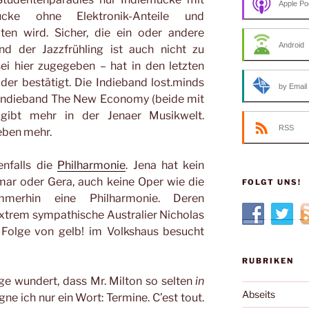
Apple Po
emucke ohne Elektronik-Anteile und
ten wird. Sicher, die ein oder andere
Android
nd der Jazzfrühling ist auch nicht zu
ei hier zugegeben – hat in den letzten
der bestätigt. Die Indieband lost.minds
by Email
e Indieband The New Economy (beide mit
s gibt mehr in der Jenaer Musikwelt.
RSS
 eben mehr.
nfalls die
Philharmonie
. Jena hat kein
mar oder Gera, auch keine Oper wie die
FOLGT UNS!
mmerhin eine Philharmonie. Deren
extrem sympathische Australier Nicholas
e Folge von gelb! im Volkshaus besucht
RUBRIKEN
ge wundert, dass Mr. Milton so selten
in
Abseits
ne ich nur ein Wort: Termine. C’est tout.