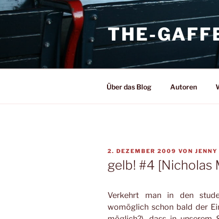
Zum
Inhalt
THE-GAFF
springen
Über das Blog
Autoren
W
VERÖFFENTLICHT
2. DEZEMBER 2009
VON
JENNY
AM
gelb! #4 [Nicholas 
Verkehrt man in den stude
womöglich schon bald der Ein
möglich?), dass in unserem 