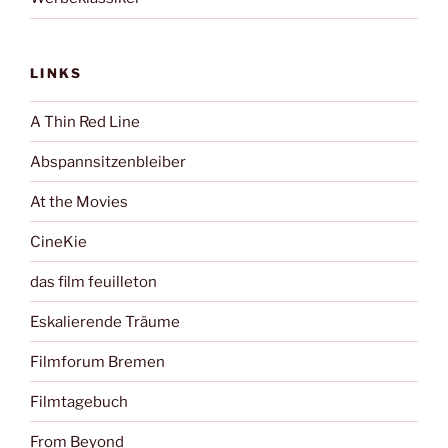
LINKS
A Thin Red Line
Abspannsitzenbleiber
At the Movies
CineKie
das film feuilleton
Eskalierende Träume
Filmforum Bremen
Filmtagebuch
From Beyond