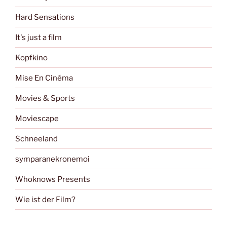
Hard Sensations
It's just a film
Kopfkino
Mise En Cinéma
Movies & Sports
Moviescape
Schneeland
symparanekronemoi
Whoknows Presents
Wie ist der Film?