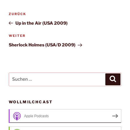
Beitragsnavigation
Vorheriger
ZURÜCK
Beitrag
Up in the Air (USA 2009)
Nächster
WEITER
Beitrag
Sherlock Holmes (USA/D 2009)
Suche
Suche
nach:
WOLLMILCHCAST
Apple Podcasts