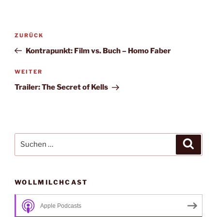
Beitragsnavigation
Vorheriger
ZURÜCK
Beitrag
Kontrapunkt: Film vs. Buch – Homo Faber
Nächster
WEITER
Beitrag
Trailer: The Secret of Kells
Suche
Suche
nach:
WOLLMILCHCAST
Apple Podcasts