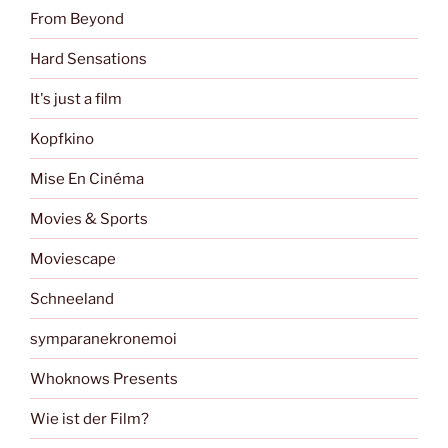
From Beyond
Hard Sensations
It's just a film
Kopfkino
Mise En Cinéma
Movies & Sports
Moviescape
Schneeland
symparanekronemoi
Whoknows Presents
Wie ist der Film?