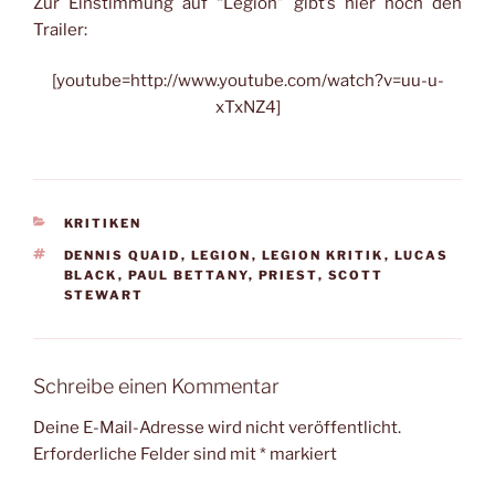
Zur Einstimmung auf “Legion” gibt’s hier noch den
Trailer:
[youtube=http://www.youtube.com/watch?v=uu-u-
xTxNZ4]
KATEGORIEN
KRITIKEN
SCHLAGWÖRTER
DENNIS QUAID
,
LEGION
,
LEGION KRITIK
,
LUCAS
BLACK
,
PAUL BETTANY
,
PRIEST
,
SCOTT
STEWART
Schreibe einen Kommentar
Deine E-Mail-Adresse wird nicht veröffentlicht.
Erforderliche Felder sind mit
*
markiert