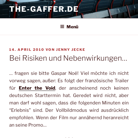
Zum
THE-GAFFER.DE
Inhalt
springen
Menü
VERÖFFENTLICHT
14. APRIL 2010
VON
JENNY JECKE
AM
Bei Risiken und Nebenwirkungen…
… fragen sie bitte Gaspar Noé! Viel möchte ich nicht
vorweg sagen, außer: Es folgt der französische Trailer
für
Enter the Void
, der anscheinend noch keinen
deutschen Starttermin hat. Geredet wird nicht, aber
man darf wohl sagen, dass die folgenden Minuten ein
“Erlebnis” sind. Der Vollbildmodus wird ausdrücklich
empfohlen. Wenn der Film nur annähernd heranreicht
an seine Promo…