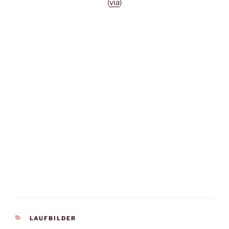
(
via
)
KATEGORIEN
LAUFBILDER