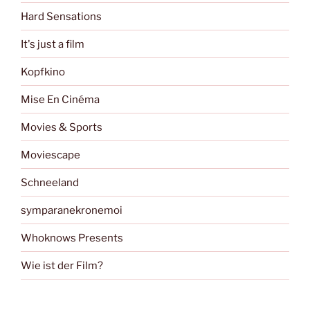
Hard Sensations
It's just a film
Kopfkino
Mise En Cinéma
Movies & Sports
Moviescape
Schneeland
symparanekronemoi
Whoknows Presents
Wie ist der Film?