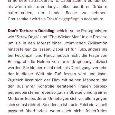
Ermordeten attackiert wird. Dabei scheint es fast so,
als wären die toten Jungs selbst aus ihren Gräbern
auferstanden, um blinde Rache zu nehmen.
Grausamkeit wird als Erbstück gepflegt in Accendura.
Don’t Torture a Duckling
schickt seine Protagonisten
wie “Straw Dogs” und “The Wicker Man” in die Provinz,
um sie in den Morast einer urtümlichen Zivilisation
hinabsteigen zu lassen. Dabei ist für Fulci, anders als
bei Peckinpah und Hardy, jedoch nicht die Frage von
Belang, ob die Helden von ihrer Umgebung infiziert
werden. Sie bleiben nicht mehr als Durchgangsverkehr,
der in dieser Welt nie Fuß fassen wird und kann.
Zugleich lässt sich der Film mit seinen Männern, die
den aus
ihrer
Kontrolle geratenen Frauen perplex
gegenüberstehen, ebenso gut als Überzeichnung einer
Moderne lesen, deren Unbehagen sich vor allem gegen
sich selbst richtet. So oder so ist Lucio Fulci ein visuell
passend überhitztes, wenn auch nicht fehlerfreies