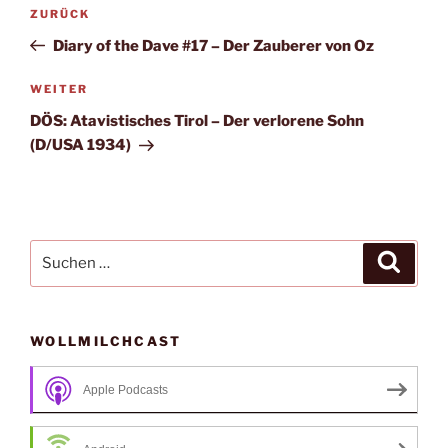
Beitragsnavigation
Vorheriger
ZURÜCK
Beitrag
Diary of the Dave #17 – Der Zauberer von Oz
Nächster
WEITER
Beitrag
DÖS: Atavistisches Tirol – Der verlorene Sohn
(D/USA 1934)
Suche
Suche
nach:
WOLLMILCHCAST
Apple Podcasts