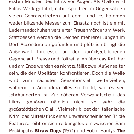
ersten Minuten des Films vor Augen. Als Giallo wird
Fulcis Werk geführt, dabei spielt er im Gegensatz zu
vielen Genrevertretern auf dem Land. Es kommen
weder blitzende Messer zum Einsatz, noch ist ein mit
Lederhandschuhen verzierter Frauenmörder am Werk.
Stattdessen werden die Leichen mehrerer Jungen im
Dorf Accendura aufgefunden und plötzlich bringt die
Außenwelt Interesse an der zurückgebliebenen
Gegend auf. Presse und Polizei fallen über das Kaff her
und am Ende werden es nicht zufällig zwei Außenseiter
sein, die den Übeltäter konfrontieren. Doch die Welle
wird zum nächsten Sensationsfall weiterziehen,
während in Accendura alles so bleibt, wie es seit
Jahrhunderten ist. Zur näheren Verwandtschaft des
Films gehören nämlich nicht so sehr die
großstädtischen Gialli. Vielmehr bildet der italienische
Krimi das Mittelstück eines unwahrscheinlichen Triple
Features, reiht er sich reibungslos ein zwischen Sam
Peckinpahs
Straw Dogs
(1971) und Robin Hardys
The