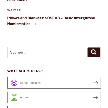
Nächster
WEITER
Beitrag
Pillows and Blankets: S05E03 – Basic Intergluteal
Numismatics
Suche
Suche
nach:
WOLLMILCHCAST
Apple Podcasts
Android