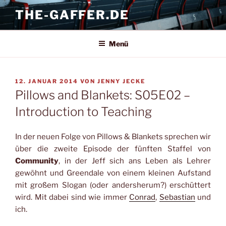
Zum
THE-GAFFER.DE
Inhalt
springen
Menü
VERÖFFENTLICHT
12. JANUAR 2014
VON
JENNY JECKE
AM
Pillows and Blankets: S05E02 –
Introduction to Teaching
In der neuen Folge von Pillows & Blankets sprechen wir
über die zweite Episode der fünften Staffel von
Community
, in der Jeff sich ans Leben als Lehrer
gewöhnt und Greendale von einem kleinen Aufstand
mit großem Slogan (oder andersherum?) erschüttert
wird. Mit dabei sind wie immer
Conrad
,
Sebastian
und
ich.