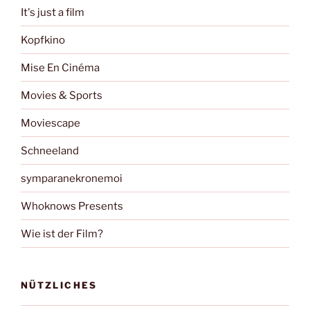
It's just a film
Kopfkino
Mise En Cinéma
Movies & Sports
Moviescape
Schneeland
symparanekronemoi
Whoknows Presents
Wie ist der Film?
NÜTZLICHES