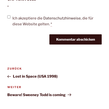
*
Ich akzeptiere die
Datenschutzhinweise
, die für
diese Website gelten.
*
Beitragsnavigation
Vorheriger
ZURÜCK
Beitrag
Lost in Space (USA 1998)
Nächster
WEITER
Beitrag
Beware! Sweeney Todd is coming