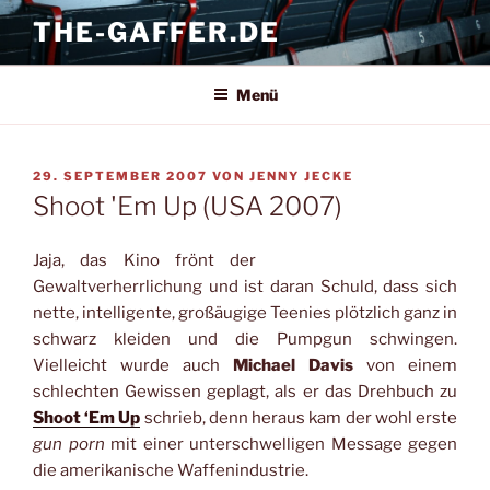
Zum
THE-GAFFER.DE
Inhalt
springen
Menü
VERÖFFENTLICHT
29. SEPTEMBER 2007
VON
JENNY JECKE
AM
Shoot 'Em Up (USA 2007)
Jaja, das Kino frönt der
Gewaltverherrlichung und ist daran Schuld, dass sich
nette, intelligente, großäugige Teenies plötzlich ganz in
schwarz kleiden und die Pumpgun schwingen.
Vielleicht wurde auch
Michael Davis
von einem
schlechten Gewissen geplagt, als er das Drehbuch zu
Shoot ‘Em Up
schrieb, denn heraus kam der wohl erste
gun porn
mit einer unterschwelligen Message gegen
die amerikanische Waffenindustrie.