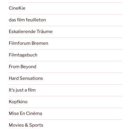
CineKie
das film feuilleton
Eskalierende Träume
Filmforum Bremen
Filmtagebuch
From Beyond
Hard Sensations
It's just a film
Kopfkino
Mise En Cinéma
Movies & Sports