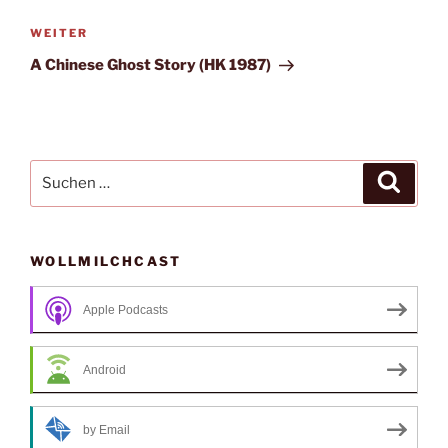
Nächster
WEITER
Beitrag
A Chinese Ghost Story (HK 1987)
Suche
Suche
nach:
WOLLMILCHCAST
Apple Podcasts
Android
by Email