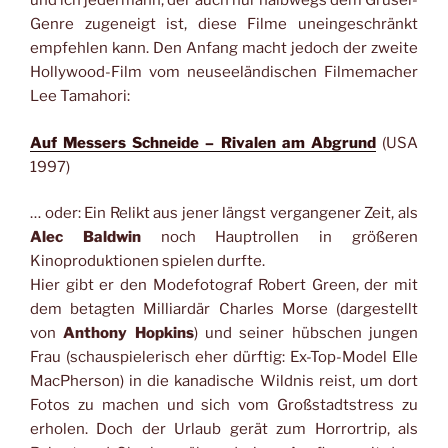
und ich jedermann, der auch nur halbwegs dem Grusel-
Genre zugeneigt ist, diese Filme uneingeschränkt
empfehlen kann. Den Anfang macht jedoch der zweite
Hollywood-Film vom neuseeländischen Filmemacher
Lee Tamahori:
Auf Messers Schneide – Rivalen am Abgrund
(USA
1997)
… oder: Ein Relikt aus jener längst vergangener Zeit, als
Alec Baldwin
noch Hauptrollen in größeren
Kinoproduktionen spielen durfte.
Hier gibt er den Modefotograf Robert Green, der mit
dem betagten Milliardär Charles Morse (dargestellt
von
Anthony Hopkins
) und seiner hübschen jungen
Frau (schauspielerisch eher dürftig: Ex-Top-Model Elle
MacPherson) in die kanadische Wildnis reist, um dort
Fotos zu machen und sich vom Großstadtstress zu
erholen. Doch der Urlaub gerät zum Horrortrip, als