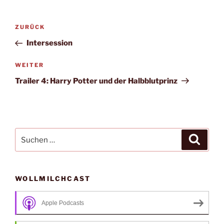
Beitragsnavigation
Vorheriger
ZURÜCK
Beitrag
Intersession
Nächster
WEITER
Beitrag
Trailer 4: Harry Potter und der Halbblutprinz
Suche
Suche
nach:
WOLLMILCHCAST
Apple Podcasts