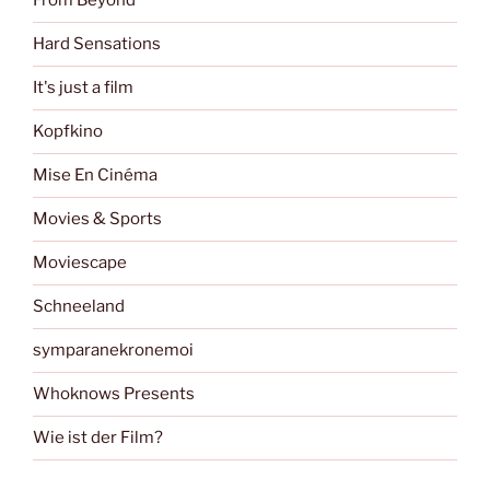
From Beyond
Hard Sensations
It's just a film
Kopfkino
Mise En Cinéma
Movies & Sports
Moviescape
Schneeland
symparanekronemoi
Whoknows Presents
Wie ist der Film?