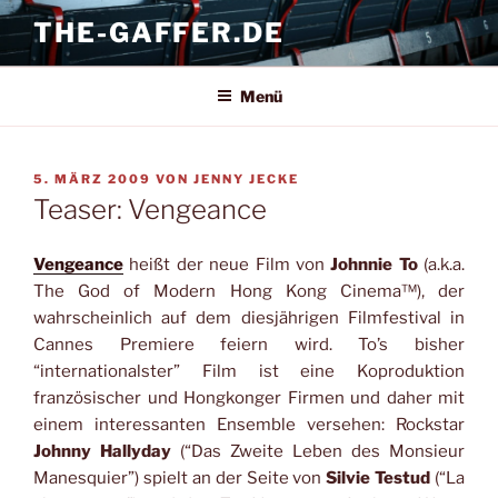
Zum
THE-GAFFER.DE
Inhalt
springen
Menü
VERÖFFENTLICHT
5. MÄRZ 2009
VON
JENNY JECKE
AM
Teaser: Vengeance
Vengeance
heißt der neue Film von
Johnnie To
(a.k.a.
The God of Modern Hong Kong Cinema™), der
wahrscheinlich auf dem diesjährigen Filmfestival in
Cannes Premiere feiern wird. To’s bisher
“internationalster” Film ist eine Koproduktion
französischer und Hongkonger Firmen und daher mit
einem interessanten Ensemble versehen: Rockstar
Johnny Hallyday
(“Das Zweite Leben des Monsieur
Manesquier”) spielt an der Seite von
Silvie Testud
(“La