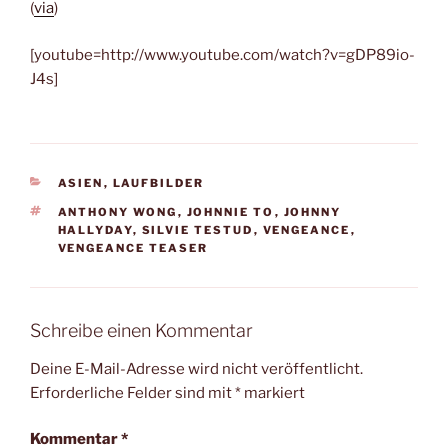
(
via
)
[youtube=http://www.youtube.com/watch?v=gDP89io-
J4s]
KATEGORIEN
ASIEN
,
LAUFBILDER
SCHLAGWÖRTER
ANTHONY WONG
,
JOHNNIE TO
,
JOHNNY
HALLYDAY
,
SILVIE TESTUD
,
VENGEANCE
,
VENGEANCE TEASER
Schreibe einen Kommentar
Deine E-Mail-Adresse wird nicht veröffentlicht.
Erforderliche Felder sind mit
*
markiert
Kommentar
*