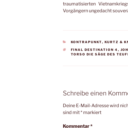
traumatisierten Vietnamkri
Vorgängern ungedacht souverä
KATEGORIEN
KONTRAPUNKT
,
KURTZ & 
SCHLAGWÖRTER
FINAL DESTINATION 4
,
JO
TORSO DIE SÄGE DES TEU
Schreibe einen Komm
Deine E-Mail-Adresse wird nicht
sind mit
*
markiert
Kommentar
*