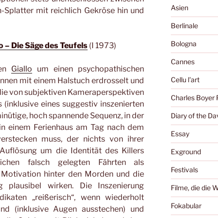
Asien
-Splatter mit reichlich Gekröse hin und
Berlinale
Bologna
o – Die Säge des Teufels
(I 1973)
Cannes
hen
Giallo
um einen psychopathischen
Cellu l'art
innen mit einem Halstuch erdrosselt und
die von subjektiven Kameraperspektiven
Charles Boyer 
(inklusive eines suggestiv inszenierten
-minütige, hoch spannende Sequenz, in der
Diary of the Da
e in einem Ferienhaus am Tag nach dem
Essay
erstecken muss, der nichts von ihrer
uflösung um die Identität des Killers
Exground
eichen falsch gelegten Fährten als
Festivals
 Motivation hinter den Morden und die
 plausibel wirken. Die Inszenierung
Filme, die die 
ikaten „reißerisch“, wenn wiederholt
Fokabular
ind (inklusive Augen ausstechen) und