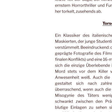
ernstem Horrorthriller und Fun
her torkelt, zusehends ab.
Tors
Ein Klassiker des italienisc
Maskierten, der junge Student
verstümmelt. Beeindruckend: 
geprägte Fotografie des Films 
finalen Konflikts) und eine 16
sich die einzige Überlebend
Mord stets vor dem Killer v
Anwesenheit weiß. Auch die A
gestaltet sich nach zahlr
überraschend, wenn auch die
Misogynie des Täters wenig
schwankt zwischen den Präd
blutige Einlagen zu sehen s