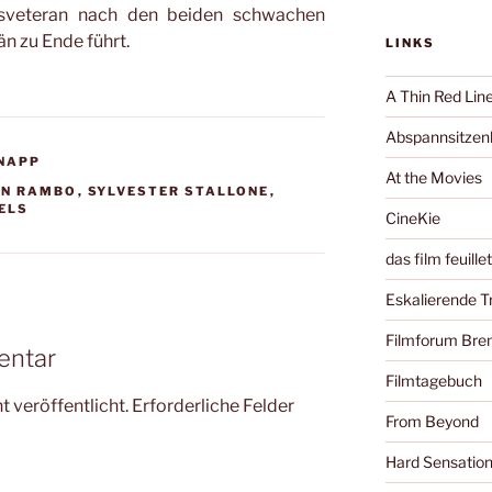
egsveteran nach den beiden schwachen
n zu Ende führt.
LINKS
A Thin Red Lin
Abspannsitzenb
KNAPP
At the Movies
HN RAMBO
,
SYLVESTER STALLONE
,
FELS
CineKie
das film feuille
Eskalierende 
Filmforum Br
entar
Filmtagebuch
 veröffentlicht.
Erforderliche Felder
From Beyond
Hard Sensatio