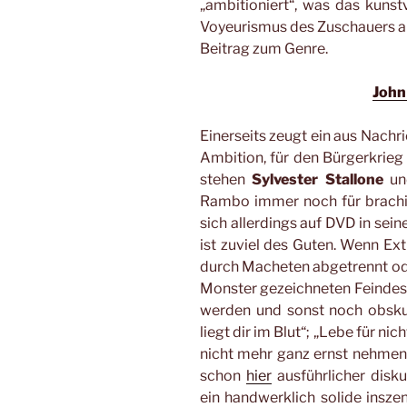
„ambitioniert“, was das kunst
Voyeurismus des Zuschauers ang
Beitrag zum Genre.
Joh
Einerseits zeugt ein aus Nachr
Ambition, für den Bürgerkrieg 
stehen
Sylvester Stallone
und
Rambo immer noch für brachia
sich allerdings auf DVD in sei
ist zuviel des Guten. Wenn Ex
durch Macheten abgetrennt ode
Monster gezeichneten Feindes 
werden und sonst noch obskur
liegt dir im Blut“; „Lebe für nic
nicht mehr ganz ernst nehmen. 
schon
hier
ausführlicher disku
ein handwerklich solide inszen