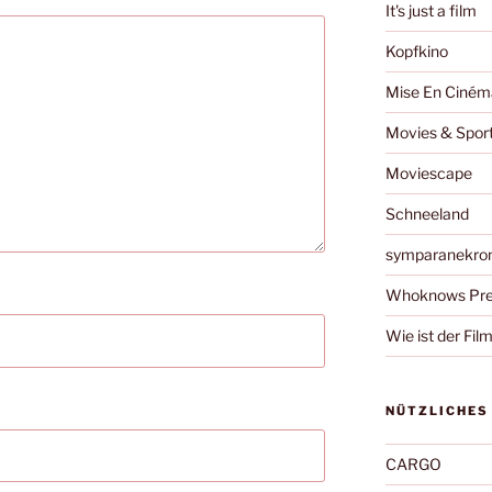
It's just a film
Kopfkino
Mise En Ciném
Movies & Spor
Moviescape
Schneeland
symparanekro
Whoknows Pre
Wie ist der Fil
NÜTZLICHES
CARGO