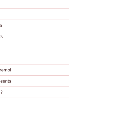
a
ts
nemoi
sents
m?