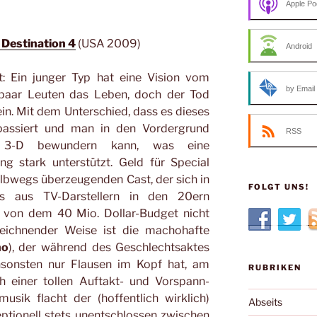
Apple Po
l Destination 4
(USA 2009)
Android
t: Ein junger Typ hat eine Vision vom
by Email
n paar Leuten das Leben, doch der Tod
in. Mit dem Unterschied, dass es dieses
assiert und man in den Vordergrund
RSS
 3-D bewundern kann, was eine
ng stark unterstützt. Geld für Special
albwegs überzeugenden Cast, der sich in
FOLGT UNS!
ls aus TV-Darstellern in den 20ern
 von dem 40 Mio. Dollar-Budget nicht
zeichnender Weise ist die machohafte
no
), der während des Geschlechtsaktes
nsonsten nur Flausen im Kopf hat, am
RUBRIKEN
h einer tollen Auftakt- und Vorspann-
sik flacht der (hoffentlich wirklich)
Abseits
eptionell stets unentschlossen zwischen