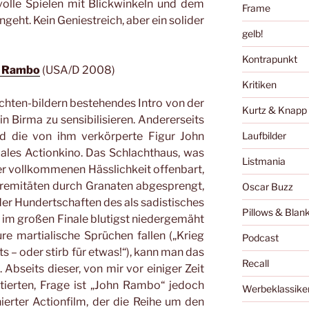
volle Spielen mit Blickwinkeln und dem
Frame
eht. Kein Geniestreich, aber ein solider
gelb!
Kontrapunkt
n Rambo
(USA/D 2008)
Kritiken
ichten-bildern bestehendes Intro von der
Kurtz & Knapp
in Birma zu sensibilisieren. Andererseits
 die von ihm verkörperte Figur John
Laufbilder
les Actionkino. Das Schlachthaus, was
Listmania
ner vollkommenen Hässlichkeit offenbart,
tremitäten durch Granaten abgesprengt,
Oscar Buzz
r Hundertschaften des als sadistisches
Pillows & Blan
im großen Finale blutigst niedergemäht
e martialische Sprüchen fallen („Krieg
Podcast
hts – oder stirb für etwas!“), kann man das
Recall
Abseits dieser, von mir vor einiger Zeit
tierten, Frage ist „John Rambo“ jedoch
Werbeklassike
ierter Actionfilm, der die Reihe um den