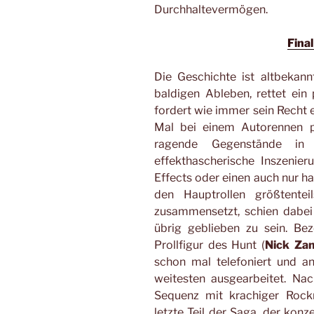
Durchhaltevermögen.
Fina
Die Geschichte ist altbekann
baldigen Ableben, rettet ei
fordert wie immer sein Recht e
Mal bei einem Autorennen p
ragende Gegenstände in
effekthascherische Inszenieru
Effects oder einen auch nur h
den Hauptrollen größtentei
zusammensetzt, schien dabei
übrig geblieben zu sein. Be
Prollfigur des Hunt (
Nick Za
schon mal telefoniert und a
weitesten ausgearbeitet. Nac
Sequenz mit krachiger Rockmu
letzte Teil der Saga, der konz