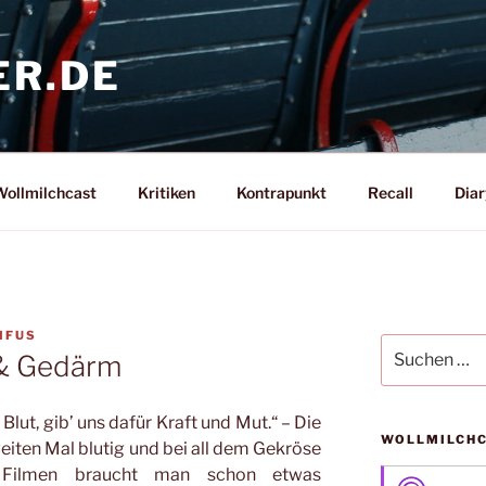
ER.DE
ollmilchcast
Kritiken
Kontrapunkt
Recall
Diar
IFUS
Suche
 & Gedärm
nach:
lut, gib’ uns dafür Kraft und Mut.“ – Die
WOLLMILCH
iten Mal blutig und bei all dem Gekröse
n Filmen braucht man schon etwas