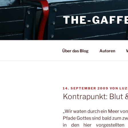
Zum
Inhalt
THE-GAFF
springen
Über das Blog
Autoren
W
VERÖFFENTLICHT
14. SEPTEMBER 2009
VON
LUZ
AM
Kontrapunkt: Blut
„Wir waten durch ein Meer von B
Pfade Gottes sind bald zum zwe
in den hier vorgestellte