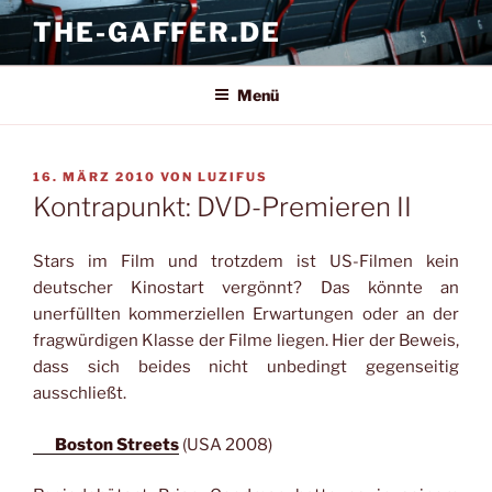
Zum
THE-GAFFER.DE
Inhalt
springen
Menü
VERÖFFENTLICHT
16. MÄRZ 2010
VON
LUZIFUS
AM
Kontrapunkt: DVD-Premieren II
Stars im Film und trotzdem ist US-Filmen kein
deutscher Kinostart vergönnt? Das könnte an
unerfüllten kommerziellen Erwartungen oder an der
fragwürdigen Klasse der Filme liegen. Hier der Beweis,
dass sich beides nicht unbedingt gegenseitig
ausschließt.
Boston Streets
(USA 2008)