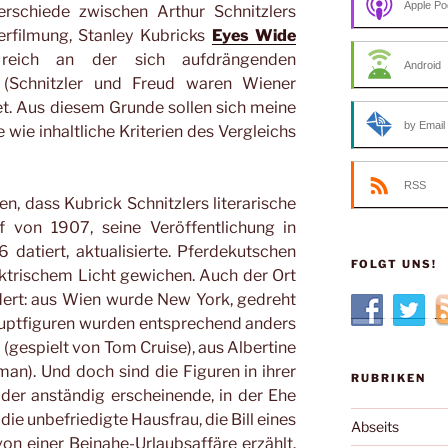
Apple Po
rschiede zwischen Arthur Schnitzlers
rfilmung, Stanley Kubricks
Eyes Wide
 reich an der sich aufdrängenden
Android
 (Schnitzler und Freud waren Wiener
t. Aus diesem Grunde sollen sich meine
by Email
wie inhaltliche Kriterien des Vergleichs
RSS
n, dass Kubrick Schnitzlers literarische
f von 1907, seine Veröffentlichung in
 datiert, aktualisierte. Pferdekutschen
FOLGT UNS!
ktrischem Licht gewichen. Auch der Ort
ert: aus Wien wurde New York, gedreht
auptfiguren wurden entsprechend anders
l (gespielt von Tom Cruise), aus Albertine
man). Und doch sind die Figuren in ihrer
RUBRIKEN
 der anständig erscheinende, in der Ehe
die unbefriedigte Hausfrau, die Bill eines
Abseits
on einer Beinahe-Urlaubsaffäre erzählt.