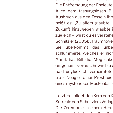
Die Entfremdung der Eheleute 
Alice dem fassungslosen Bil
Ausbruch aus den Fesseln ihr
heißt es: „Zu allem glaubte 
Zukunft hinzugeben, glaubte 
zugleich – wirst du es verstehe
Schnitzler (2005): „Traumnovelle
Sie überkommt das unbek
schlummerte, welches er nich
Anruf, hat Bill die Möglichk
entgehen – vorerst. Er wird zu
bald unglücklich verheiratete
trotz Neugier einer Prostitui
eines mysteriösen Maskenballs
Letzterer bildet den Kern von 
Surreale von Schnitzlers Vorla
Die Zeremonie in einem Herre