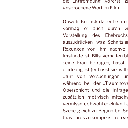
die Entfremdung (vorerst) zu
gesprochene Wort im Film.
Obwohl Kubrick dabei tief in d
vermag er auch durch Ged
Vorstellung des Ehebruch
auszudrücken, was Schnitzl
Regungen von Ihm nachvollz
imstande ist. Bills Verhalten b
seine Frau betrügen, hasst 
eindeutig ist (er hasst sie, wil
„nur“ von Versuchungen und
während bei der „Traumnove
Oberschicht und die Infrages
zusätzlich motivisch mitsch
vermissen, obwohl er einige Lee
Szene gleich zu Beginn bei Sc
bravourös zu kompensieren v