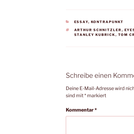
KATEGORIEN
ESSAY
,
KONTRAPUNKT
SCHLAGWÖRTER
ARTHUR SCHNITZLER
,
EYE
STANLEY KUBRICK
,
TOM C
Schreibe einen Komm
Deine E-Mail-Adresse wird nicht
sind mit
*
markiert
Kommentar
*