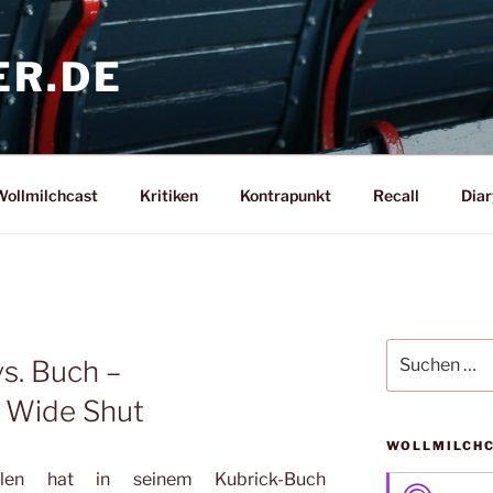
ER.DE
ollmilchcast
Kritiken
Kontrapunkt
Recall
Diar
Suche
vs. Buch –
nach:
 Wide Shut
WOLLMILCH
len hat in seinem Kubrick-Buch