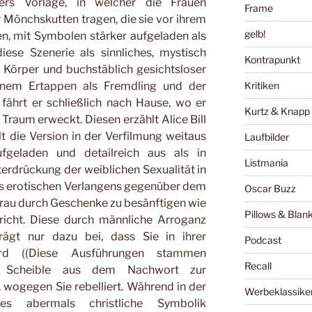
lers Vorlage, in welcher die Frauen
Frame
Mönchskutten tragen, die sie vor ihrem
gelb!
 mit Symbolen stärker aufgeladen als
iese Szenerie als sinnliches, mystisch
Kontrapunkt
 Körper und buchstäblich gesichtsloser
einem Ertappen als Fremdling und der
Kritiken
 fährt er schließlich nach Hause, wo er
Kurtz & Knapp
Traum erweckt. Diesen erzählt Alice Bill
llt die Version in der Verfilmung weitaus
Laufbilder
ufgeladen und detailreich aus als in
Listmania
terdrückung der weiblichen Sexualität in
es erotischen Verlangens gegenüber dem
Oscar Buzz
Frau durch Geschenke zu besänftigen wie
Pillows & Blan
bricht. Diese durch männliche Arroganz
rägt nur dazu bei, dass Sie in ihrer
Podcast
ird ((Diese Ausführungen stammen
Recall
t Scheible aus dem Nachwort zur
)), wogegen Sie rebelliert. Während in der
Werbeklassike
es abermals christliche Symbolik