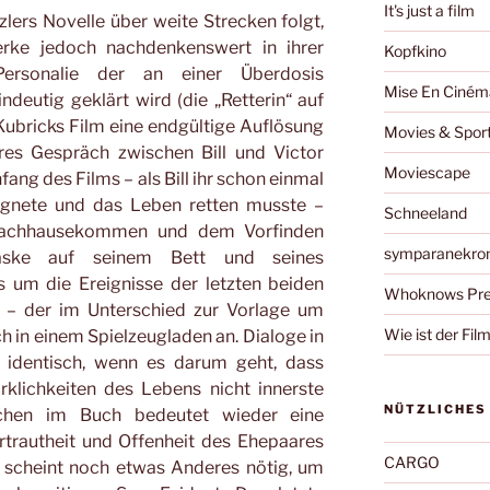
It's just a film
lers Novelle über weite Strecken folgt,
erke jedoch nachdenkenswert in ihrer
Kopfkino
ersonalie der an einer Überdosis
Mise En Ciném
deutig geklärt wird (die „Retterin“ auf
Kubricks Film eine endgültige Auflösung
Movies & Spor
eres Gespräch zwischen Bill und Victor
Moviescape
fang des Films – als Bill ihr schon einmal
egnete und das Leben retten musste –
Schneeland
 Nachhausekommen und dem Vorfinden
symparanekro
aske auf seinem Bett und seines
 um die Ereignisse der letzten beiden
Whoknows Pre
m – der im Unterschied zur Vorlage um
Wie ist der Fil
h in einem Spielzeugladen an. Dialoge in
t identisch, wenn es darum geht, dass
klichkeiten des Lebens nicht innerste
NÜTZLICHES
chen im Buch bedeutet wieder eine
ertrautheit und Offenheit des Ehepaares
CARGO
h scheint noch etwas Anderes nötig, um