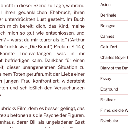
Asien
bricht in dieser Szene zu Tage, während
l ihren gedanklichen Ehebruch, ihren
Berlinale
er unterdrückten Lust gesteht. Im Buch
Bologna
ich mich bereit; dich, das Kind, meine
ich mich so gut wie entschlossen, und
Cannes
n? – warst du mir teurer als je.“ ((Arthur
“ (inklusive „Die Braut“) Reclam. S. 14.))
Cellu l'art
annte Triebverlangen, was in ihr
Charles Boyer 
t befriedigen kann. Dankbar für einen
eit, dieser unangenehmen Situation zu
Diary of the Da
 einem Toten gerufen, mit der Liebe einer
Essay
n jungen Frau konfrontiert, widersteht
erten und schließlich den Versuchungen
Exground
.
Festivals
Kubricks Film, dem es besser gelingt, das
Filme, die die 
ge zu betonen als die Psyche der Figuren.
Fokabular
nhaus, derer Bill als ungeladener Gast