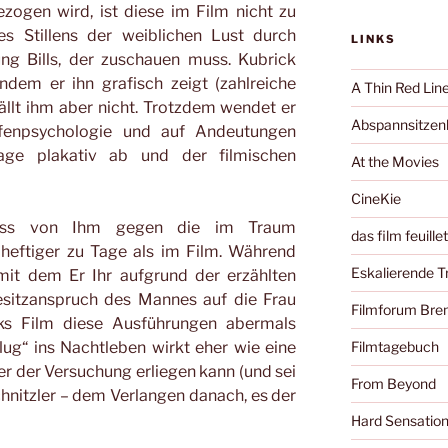
ezogen wird, ist diese im Film nicht zu
es Stillens der weiblichen Lust durch
LINKS
ng Bills, der zuschauen muss. Kubrick
ndem er ihn grafisch zeigt (zahlreiche
A Thin Red Lin
ällt ihm aber nicht. Trotzdem wendet er
Abspannsitzenb
fenpsychologie und auf Andeutungen
rlage plakativ ab und der filmischen
At the Movies
CineKie
Hass von Ihm gegen die im Traum
das film feuille
heftiger zu Tage als im Film. Während
Eskalierende 
 mit dem Er Ihr aufgrund der erzählten
sitzanspruch des Mannes auf die Frau
Filmforum Br
cks Film diese Ausführungen abermals
lug“ ins Nachtleben wirkt eher wie eine
Filmtagebuch
er der Versuchung erliegen kann (und sei
From Beyond
Schnitzler – dem Verlangen danach, es der
Hard Sensatio