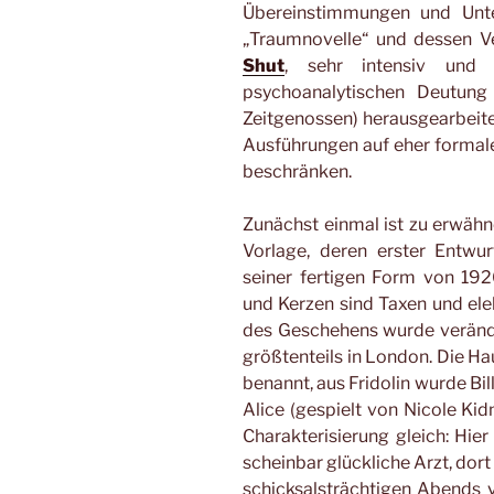
Übereinstimmungen und Unte
„Traumnovelle“ und dessen Ve
Shut
, sehr intensiv und
psychoanalytischen Deutung
Zeitgenossen) herausgearbeite
Ausführungen auf eher formale 
beschränken.
Zunächst einmal ist zu erwähne
Vorlage, deren erster Entwur
seiner fertigen Form von 1926
und Kerzen sind Taxen und ele
des Geschehens wurde veränd
größtenteils in London. Die H
benannt, aus Fridolin wurde Bil
Alice (gespielt von Nicole Kid
Charakterisierung gleich: Hier
scheinbar glückliche Arzt, dort 
schicksalsträchtigen Abends v