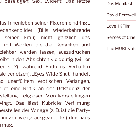
 beseitigen: Sex. Evident: Das letzte
Das Manifest
David Bordwell
as Innenleben seiner Figuren eindringt,
LoveHKFilm
ankenbilder (Bills wiederkehrende
s seiner Frau) nicht gänzlich das
Senses of Cin
er mit Worten, die die Gedanken und
The MUBI Not
iehbar werden lassen, auszudrücken
leibt in den Absichten vieldeutig (will er
er sie?), während Fridolins Verhalten
l sie verletzen). „Eyes Wide Shut“ handelt
 unerfülltem erotischen Verlangen,
lle“ eine Kritik an der Dekadenz der
tellung religiöser Moralvorstellungen
wingt. Das lässt Kubricks Verfilmung
rstellen der Vorlage (z. B. ist die Party-
hnitzler wenig ausgearbeitet) durchaus
ermag.