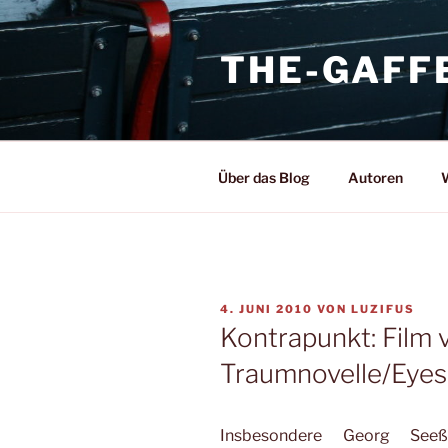
Zum
Inhalt
THE-GAFF
springen
Über das Blog
Autoren
W
VERÖFFENTLICHT
4. JUNI 2010
VON
LUZIFUS
AM
Kontrapunkt: Film 
Traumnovelle/Eyes
Insbesondere Georg Seeß