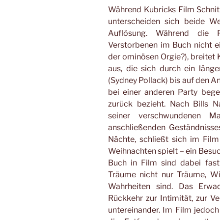
Während Kubricks Film Schnitz
unterscheiden sich beide W
Auflösung. Während die P
Verstorbenen im Buch nicht ein
der ominösen Orgie?), breitet 
aus, die sich durch ein läng
(Sydney Pollack) bis auf den An
bei einer anderen Party beg
zurück bezieht. Nach Bills
seiner verschwundenen M
anschließenden Geständnisses
Nächte, schließt sich im Fil
Weihnachten spielt – ein Besuc
Buch in Film sind dabei fas
Träume nicht nur Träume, Wir
Wahrheiten sind. Das Erwa
Rückkehr zur Intimität, zur V
untereinander. Im Film jedoc