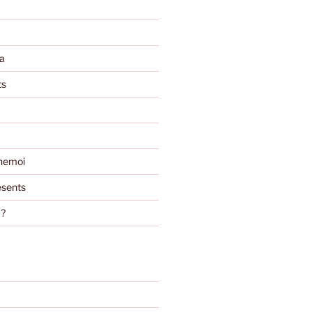
a
ts
nemoi
sents
m?