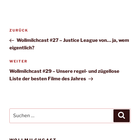
Beitragsnavigation
Vorheriger
ZURÜCK
Beitrag
Wollmilchcast #27 – Justice League von… ja, wem
eigentlich?
Nächster
WEITER
Beitrag
Wollmilchcast #29 – Unsere regel- und zügellose
Liste der besten Filme des Jahres
Suche
Suche
nach:
WOLLMILCHCAST