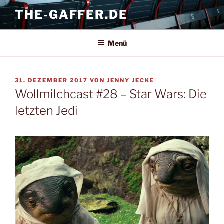
Zum
THE-GAFFER.DE
Inhalt
springen
Menü
VERÖFFENTLICHT
31. DEZEMBER 2017
VON
JENNY JECKE
AM
Wollmilchcast #28 – Star Wars: Die
letzten Jedi