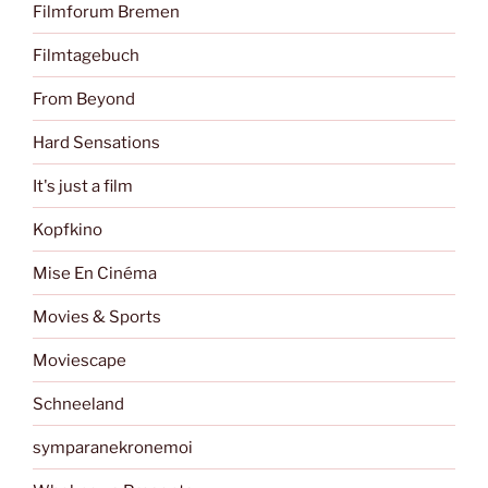
Filmforum Bremen
Filmtagebuch
From Beyond
Hard Sensations
It's just a film
Kopfkino
Mise En Cinéma
Movies & Sports
Moviescape
Schneeland
symparanekronemoi