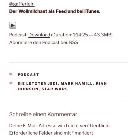
@gafferlein
Der Wollmilchast als
Feed
und bei
iTunes
.
Podcast:
Download
(Duration: 1:14:25 — 43.3MB)
Abonniere den Podcast bei:
RSS
KATEGORIEN
PODCAST
SCHLAGWÖRTER
DIE LETZTEN JEDI
,
MARK HAMILL
,
RIAN
JOHNSON
,
STAR WARS
Schreibe einen Kommentar
Deine E-Mail-Adresse wird nicht veröffentlicht.
Erforderliche Felder sind mit
*
markiert