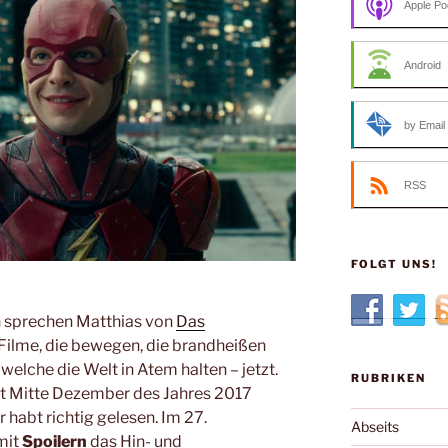
Apple Po
Android
by Email
RSS
FOLGT UNS!
h sprechen Matthias von
Das
 Filme, die bewegen, die brandheißen
welche die Welt in Atem halten – jetzt.
RUBRIKEN
st Mitte Dezember des Jahres 2017
r habt richtig gelesen. Im 27.
Abseits
mit
Spoilern
das Hin- und