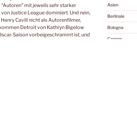
Asien
“Autoren” mit jeweils sehr starker
von Justice League dominiert. Und nein,
Berlinale
Henry Cavill nicht als Autorenfilmer,
 kommen Detroit von Kathryn Bigelow
Bologna
 Oscar-Saison vorbeigeschrammt ist, und
Cannes
e einen Platz im Scheinwerferlicht der
hätte. Viel Spaß!
Cellu l'art
olge an:
Charles Boyer 
og:
Wollmilchcast bei Twitter:
Diary of the Da
Essay
 bei
iTunes
.
Exground
Festivals
 1:38:42 — 54.7MB)
Filme, die die 
S
Fokabular