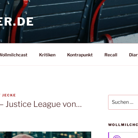
ER.DE
ollmilchcast
Kritiken
Kontrapunkt
Recall
Diar
Y JECKE
Suche
– Justice League von…
nach:
WOLLMILCH