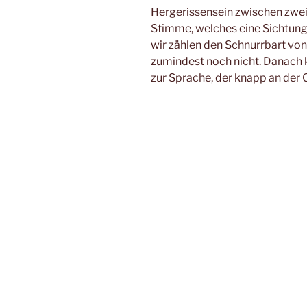
Hergerissensein zwischen zwei 
Stimme, welches eine Sichtung 
wir zählen den Schnurrbart von 
zumindest noch nicht. Danach
zur Sprache, der knapp an der
House Bunny mit Anna Faris, di
Award Season allemal verdient 
Hört euch die Wollmilchcast-F
Bei Audiomack
oder hier im Bl
Der 
@Beeeblebrox
@gafferlein
Der Wollmilchast als
Feed
und
Podcast:
Download
(Duration:
Abonniere den Podcast bei:
RS