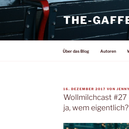
Zum
Inhalt
THE-GAFF
springen
Über das Blog
Autoren
W
VERÖFFENTLICHT
16. DEZEMBER 2017
VON
JENN
AM
Wollmilchcast #27 
ja, wem eigentlich?