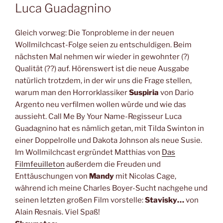
Luca Guadagnino
Gleich vorweg: Die Tonprobleme in der neuen
Wollmilchcast-Folge seien zu entschuldigen. Beim
nächsten Mal nehmen wir wieder in gewohnter (?)
Qualität (??) auf. Hörenswert ist die neue Ausgabe
natürlich trotzdem, in der wir uns die Frage stellen,
warum man den Horrorklassiker
Suspiria
von Dario
Argento neu verfilmen wollen würde und wie das
aussieht. Call Me By Your Name-Regisseur Luca
Guadagnino hat es nämlich getan, mit Tilda Swinton in
einer Doppelrolle und Dakota Johnson als neue Susie.
Im Wollmilchcast ergründet Matthias von
Das
Filmfeuilleton
außerdem die Freuden und
Enttäuschungen von
Mandy
mit Nicolas Cage,
während ich meine Charles Boyer-Sucht nachgehe und
seinen letzten großen Film vorstelle:
Stavisky…
von
Alain Resnais. Viel Spaß!