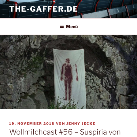
Zum
THE-GAFFER.DE
Inhalt
springen
Menü
VERÖFFENTLICHT
19. NOVEMBER 2018
VON
JENNY JECKE
AM
Wollmilchcast #56 – Suspiria von