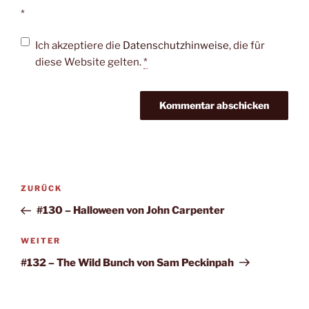
*
Ich akzeptiere die
Datenschutzhinweise
, die für
diese Website gelten.
*
Beitragsnavigation
Vorheriger
ZURÜCK
Beitrag
#130 – Halloween von John Carpenter
Nächster
WEITER
Beitrag
#132 – The Wild Bunch von Sam Peckinpah