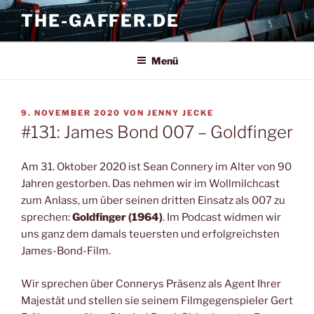
Zum
THE-GAFFER.DE
Inhalt
springen
Menü
VERÖFFENTLICHT
9. NOVEMBER 2020
VON
JENNY JECKE
AM
#131: James Bond 007 – Goldfinger
Am 31. Oktober 2020 ist Sean Connery im Alter von 90
Jahren gestorben. Das nehmen wir im Wollmilchcast
zum Anlass, um über seinen dritten Einsatz als 007 zu
sprechen:
Goldfinger (1964)
. Im Podcast widmen wir
uns ganz dem damals teuersten und erfolgreichsten
James-Bond-Film.
Wir sprechen über Connerys Präsenz als Agent Ihrer
Majestät und stellen sie seinem Filmgegenspieler Gert