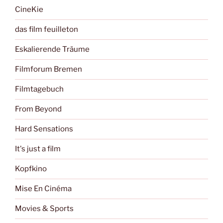
CineKie
das film feuilleton
Eskalierende Träume
Filmforum Bremen
Filmtagebuch
From Beyond
Hard Sensations
It's just a film
Kopfkino
Mise En Cinéma
Movies & Sports