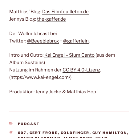
Matthias’ Blog:
Das Filmfeuilleton.de
Jennys Blog:
the-gaffer.de
Der Wollmilchcast bei
Twitter:
@Beeeblebrox
+
@gafferlein
.
Intro und Outro:
Kai Engel – Slum Canto
(aus dem
Album Sustains)
Nutzung im Rahmen der
CC BY 4.0-Lizenz
.
(
https://www.kai-engel.com/
)
Produktion: Jenny Jecke & Matthias Hopf
KATEGORIEN
PODCAST
SCHLAGWÖRTER
007
,
GERT FRÖBE
,
GOLDFINGER
,
GUY HAMILTON
,