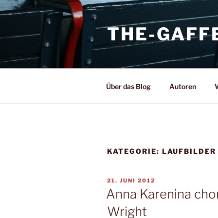
Zum
Inhalt
THE-GAFF
springen
Über das Blog
Autoren
W
KATEGORIE:
LAUFBILDER
VERÖFFENTLICHT
21. JUNI 2012
AM
Anna Karenina cho
Wright