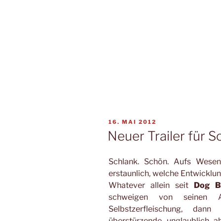
VERÖFFENTLICHT
16. MAI 2012
AM
Neuer Trailer für 
Schlank. Schön. Aufs Wesent
erstaunlich, welche Entwicklu
Whatever allein seit
Dog B
schweigen von seinen An
Selbstzerfleischung, dann
überstürzende unglaublich 