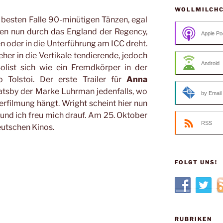
WOLLMILCH
 besten Falle 90-minütigen Tänzen, egal
ten nun durch das England der Regency,
Apple Po
 oder in die Unterführung am ICC dreht.
eher in die Vertikale tendierende, jedoch
Android
olist sich wie ein Fremdkörper in der
o Tolstoi. Der erste Trailer für
Anna
tsby der Marke Luhrman jedenfalls, wo
by Email
erfilmung hängt. Wright scheint hier nun
n und ich freu mich drauf. Am 25. Oktober
RSS
eutschen Kinos.
FOLGT UNS!
RUBRIKEN