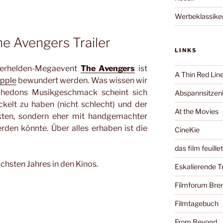
Werbeklassike
e Avengers Trailer
LINKS
erhelden-Megaevent
The Avengers
ist
A Thin Red Lin
pple
bewundert werden. Was wissen wir
Whedons Musikgeschmack scheint sich
Abspannsitzenb
ckelt zu haben (nicht schlecht) und der
At the Movies
ekten, sondern eher mit handgemachter
rden könnte. Über alles erhaben ist die
CineKie
das film feuille
chsten Jahres in den Kinos.
Eskalierende 
Filmforum Br
Filmtagebuch
From Beyond