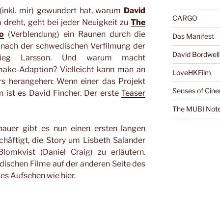
 (inkl. mir) gewundert hat, warum
David
CARGO
dreht, geht bei jeder Neuigkeit zu
The
o
(Verblendung) ein Raunen durch die
Das Manifest
 nach der schwedischen Verfilmung der
David Bordwell
 Stieg Larsson. Und warum macht
make-Adaption? Vielleicht kann man an
LoveHKFilm
rs herangehen: Wenn einer das Projekt
Senses of Cin
 ist es David Fincher. Der erste
Teaser
The MUBI Not
hauer gibt es nun einen ersten langen
eschäftigt, die Story um Lisbeth Salander
omkvist (Daniel Craig) zu erläutern.
dischen Filme auf der anderen Seite des
es Aufsehen wie hier.