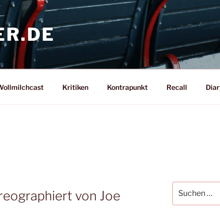
ER.DE
ollmilchcast
Kritiken
Kontrapunkt
Recall
Diar
Suche
reographiert von Joe
nach: