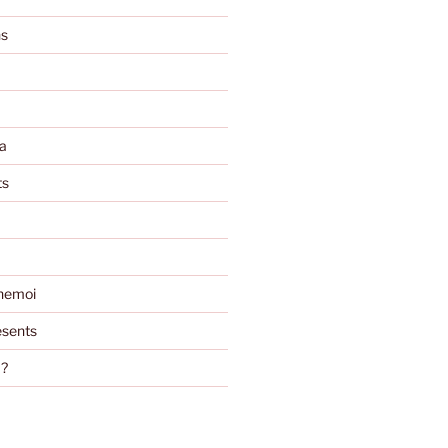
ns
a
ts
nemoi
sents
m?