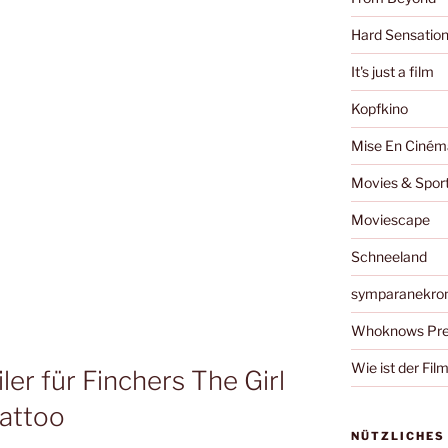
Hard Sensatio
It's just a film
Kopfkino
Mise En Ciném
Movies & Spor
Moviescape
Schneeland
symparanekro
Whoknows Pre
Wie ist der Fil
ler für Finchers The Girl
attoo
NÜTZLICHES