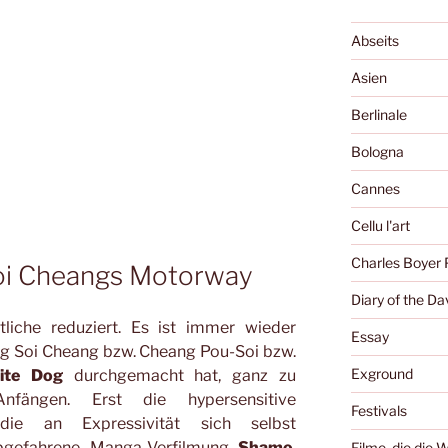
Abseits
Asien
Berlinale
Bologna
Cannes
Cellu l'art
Charles Boyer 
Soi Cheangs Motorway
Diary of the Da
liche reduziert. Es ist immer wieder
Essay
ng Soi Cheang bzw. Cheang Pou-Soi bzw.
Exground
ite Dog
durchgemacht hat, ganz zu
fängen. Erst die hypersensitive
Festivals
 die an Expressivität sich selbst
abgefahrene Manga-Verfilmung
Shamo
,
Filme, die die 