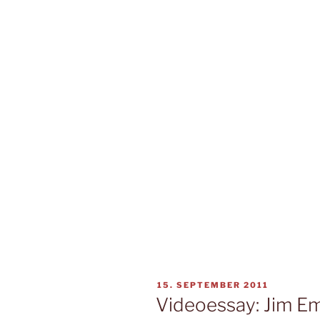
VERÖFFENTLICHT
15. SEPTEMBER 2011
AM
Videoessay: Jim Em