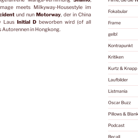
mmage meets Milkyway-Housestyle im
Fokabular
ident
und nun
Motorway
, der in China
ew Laus
Initial D
beworben wird (of all
Frame
as Autorennen in Hongkong.
gelb!
Kontrapunkt
Kritiken
Kurtz & Knapp
Laufbilder
Listmania
Oscar Buzz
Pillows & Blan
Podcast
Recall