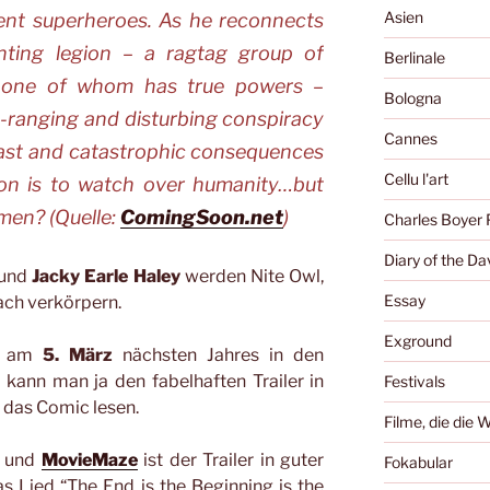
Asien
sent superheroes. As he reconnects
ghting legion – a ragtag group of
Berlinale
ly one of whom has true powers –
Bologna
-ranging and disturbing conspiracy
Cannes
 past and catastrophic consequences
Cellu l'art
sion is to watch over humanity…but
men? (Quelle:
ComingSoon.net
)
Charles Boyer 
Diary of the Da
und
Jacky Earle Haley
werden Nite Owl,
Essay
ch verkörpern.
Exground
 am
5. März
nächsten Jahres in den
 kann man ja den fabelhaften Trailer in
Festivals
 das Comic lesen.
Filme, die die 
und
MovieMaze
ist der Trailer in guter
Fokabular
as Lied “The End is the Beginning is the