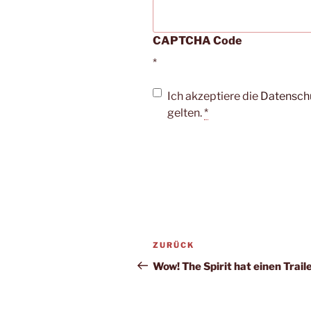
CAPTCHA Code
*
Ich akzeptiere die
Datensch
gelten.
*
Beitragsnavigation
Vorheriger
ZURÜCK
Beitrag
Wow! The Spirit hat einen Trail