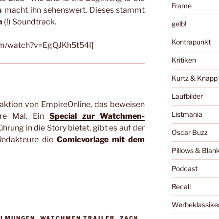
Frame
s
macht ihn sehenswert. Dieses stammt
n
(!) Soundtrack.
gelb!
Kontrapunkt
com/watch?v=EgQJKh5t54I]
Kritiken
Kurtz & Knapp
Laufbilder
aktion von EmpireOnline, das beweisen
Listmania
ere Mal. Ein
Special zur Watchmen-
ührung in die Story bietet, gibt es auf der
Oscar Buzz
Redakteure die
Comicvorlage mit dem
Pillows & Blan
Podcast
Recall
Werbeklassike
ILMUNGEN
,
WATCHMEN TRAILER
,
ZACK