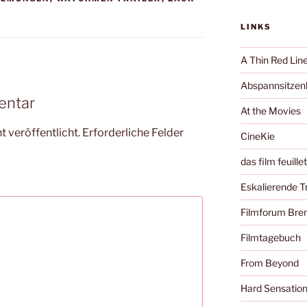
LINKS
A Thin Red Lin
Abspannsitzenb
entar
At the Movies
 veröffentlicht.
Erforderliche Felder
CineKie
das film feuille
Eskalierende 
Filmforum Br
Filmtagebuch
From Beyond
Hard Sensatio