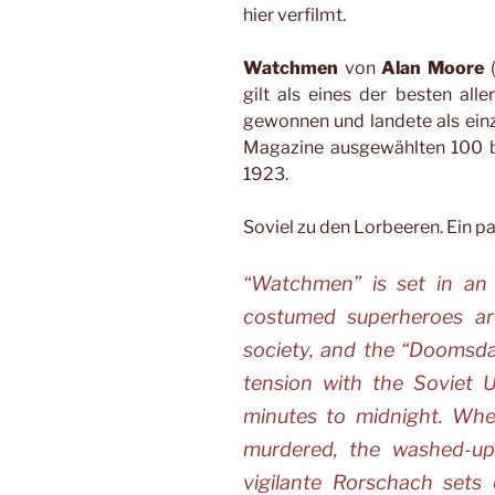
hier verfilmt.
Watchmen
von
Alan Moore
gilt als eines der besten alle
gewonnen und landete als ein
Magazine ausgewählten 100 b
1923.
Soviel zu den Lorbeeren. Ein p
“Watchmen” is set in an
costumed superheroes ar
society, and the “Doomsda
tension with the Soviet U
minutes to midnight. Whe
murdered, the washed-up
vigilante Rorschach sets 