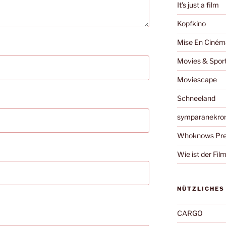
It's just a film
Kopfkino
Mise En Ciném
Movies & Spor
Moviescape
Schneeland
symparanekro
Whoknows Pre
Wie ist der Fil
NÜTZLICHES
CARGO