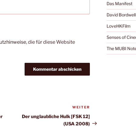
Das Manifest
David Bordwell
LoveHKFilm
Senses of Cin
utzhinweise
, die für diese Website
The MUBI Not
WEITER
Nächster
Beitrag
er
Der unglaubliche Hulk [FSK 12]
(USA 2008)