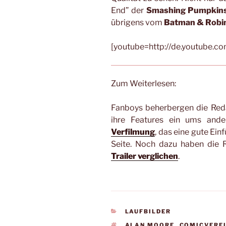
End” der
Smashing Pumpkin
übrigens vom
Batman & Robi
[youtube=http://de.youtube.
Zum Weiterlesen:
Fanboys beherbergen die Red
ihre Features ein ums and
Verfilmung
, das eine gute Einf
Seite. Noch dazu haben die 
Trailer verglichen
.
KATEGORIEN
LAUFBILDER
SCHLAGWÖRTER
ALAN MOORE
,
COMICVERF