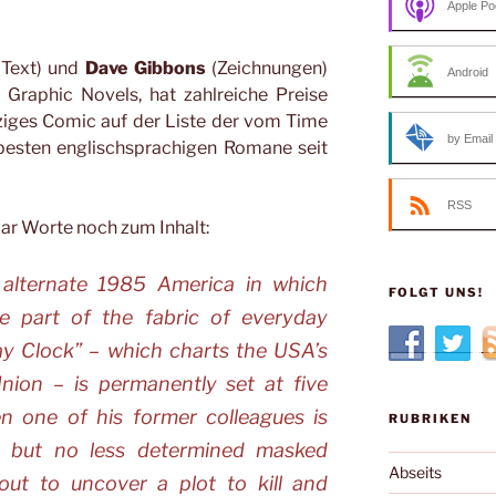
Apple Po
(Text) und
Dave Gibbons
(Zeichnungen)
Android
r Graphic Novels, hat zahlreiche Preise
ziges Comic auf der Liste der vom Time
by Email
esten englischsprachigen Romane seit
RSS
aar Worte noch zum Inhalt:
 alternate 1985 America in which
FOLGT UNS!
e part of the fabric of everyday
y Clock” – which charts the USA’s
nion – is permanently set at five
n one of his former colleagues is
RUBRIKEN
 but no less determined masked
Abseits
out to uncover a plot to kill and