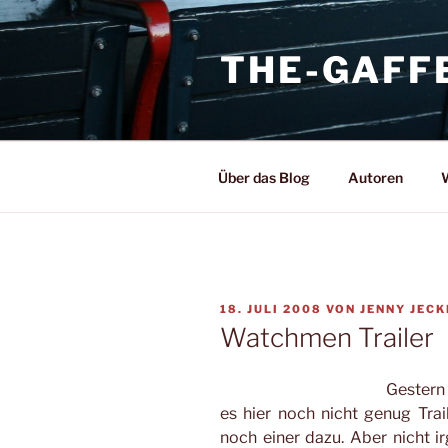
Zum
Inhalt
THE-GAFF
springen
Über das Blog
Autoren
W
VERÖFFENTLICHT
18. JULI 2008
VON
JENNY JECK
AM
Watchmen Trailer
Gestern
es hier noch nicht genug Tra
noch einer dazu. Aber nicht 