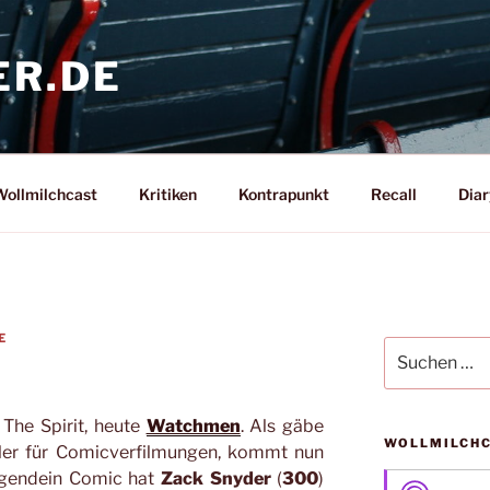
ER.DE
ollmilchcast
Kritiken
Kontrapunkt
Recall
Diar
E
Suche
nach:
 The Spirit, heute
Watchmen
. Als gäbe
WOLLMILCH
iler für Comicverfilmungen, kommt nun
irgendein Comic hat
Zack Snyder
(
300
)