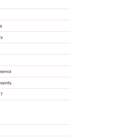
a
ts
nemoi
sents
m?