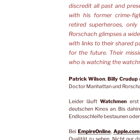
discredit all past and pre
with his former crime-fi
retired superheroes, on
Rorschach glimpses a wide
with links to their shared
for the future. Their mis
who is watching the watch
Patrick Wilson
,
Billy Crudup
Doctor Manhattan und Rorscha
Leider läuft
Watchmen
erst
deutschen Kinos an. Bis dahin
Endlosschleife bestaunen oder
Bei
EmpireOnline
,
Apple.com
Qualität zu sehen. Nicht nur d