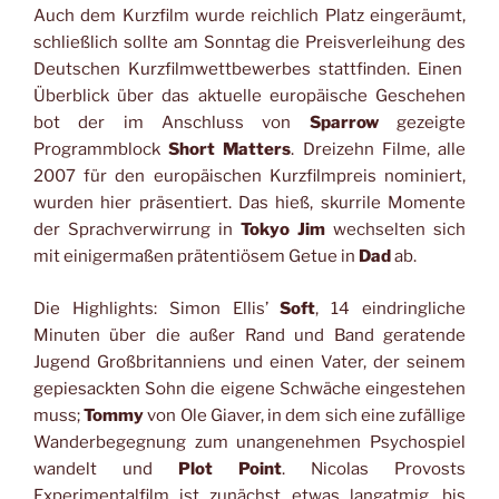
Auch dem Kurzfilm wurde reichlich Platz eingeräumt,
schließlich sollte am Sonntag die Preisverleihung des
Deutschen Kurzfilmwettbewerbes stattfinden. Einen
Überblick über das aktuelle europäische Geschehen
bot der im Anschluss von
Sparrow
gezeigte
Programmblock
Short Matters
. Dreizehn Filme, alle
2007 für den europäischen Kurzfilmpreis nominiert,
wurden hier präsentiert. Das hieß, skurrile Momente
der Sprachverwirrung in
Tokyo Jim
wechselten sich
mit einigermaßen prätentiösem Getue in
Dad
ab.
Die Highlights: Simon Ellis’
Soft
, 14 eindringliche
Minuten über die außer Rand und Band geratende
Jugend Großbritanniens und einen Vater, der seinem
gepiesackten Sohn die eigene Schwäche eingestehen
muss;
Tommy
von Ole Giaver, in dem sich eine zufällige
Wanderbegegnung zum unangenehmen Psychospiel
wandelt und
Plot Point
. Nicolas Provosts
Experimentalfilm ist zunächst etwas langatmig, bis