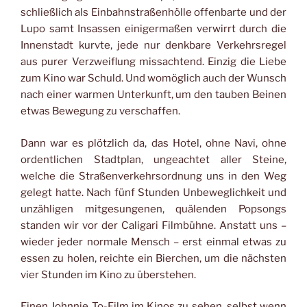
schließlich als Einbahnstraßenhölle offenbarte und der
Lupo samt Insassen einigermaßen verwirrt durch die
Innenstadt kurvte, jede nur denkbare Verkehrsregel
aus purer Verzweiflung missachtend. Einzig die Liebe
zum Kino war Schuld. Und womöglich auch der Wunsch
nach einer warmen Unterkunft, um den tauben Beinen
etwas Bewegung zu verschaffen.
Dann war es plötzlich da, das Hotel, ohne Navi, ohne
ordentlichen Stadtplan, ungeachtet aller Steine,
welche die Straßenverkehrsordnung uns in den Weg
gelegt hatte. Nach fünf Stunden Unbeweglichkeit und
unzähligen mitgesungenen, quälenden Popsongs
standen wir vor der Caligari Filmbühne. Anstatt uns –
wieder jeder normale Mensch – erst einmal etwas zu
essen zu holen, reichte ein Bierchen, um die nächsten
vier Stunden im Kino zu überstehen.
Einen Johnnie To-Film im Kinos zu sehen, selbst wenn