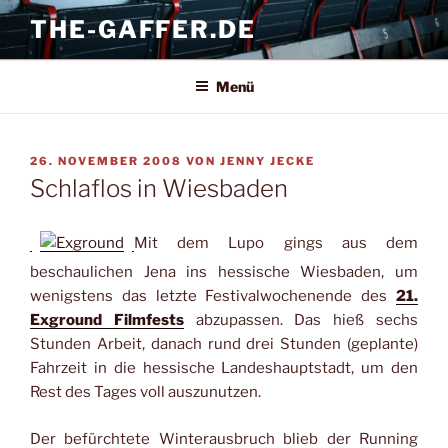
Zum
THE-GAFFER.DE
Inhalt
springen
Menü
VERÖFFENTLICHT
26. NOVEMBER 2008
VON
JENNY JECKE
AM
Schlaflos in Wiesbaden
Mit dem Lupo gings aus dem
beschaulichen Jena ins hessische Wiesbaden, um
wenigstens das letzte Festivalwochenende des
21.
Exground Filmfests
abzupassen. Das hieß sechs
Stunden Arbeit, danach rund drei Stunden (geplante)
Fahrzeit in die hessische Landeshauptstadt, um den
Rest des Tages voll auszunutzen.
Der befürchtete Winterausbruch blieb der Running