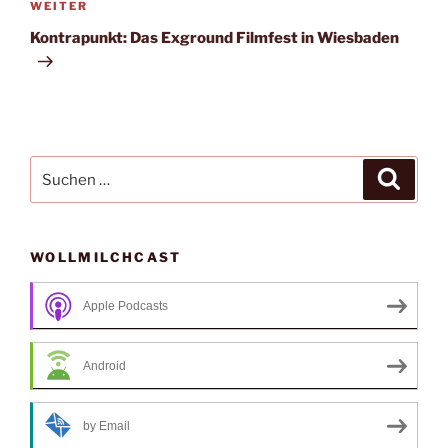
Nächster
WEITER
Beitrag
Kontrapunkt: Das Exground Filmfest in Wiesbaden
Suche
Suche
nach:
WOLLMILCHCAST
Apple Podcasts
Android
by Email