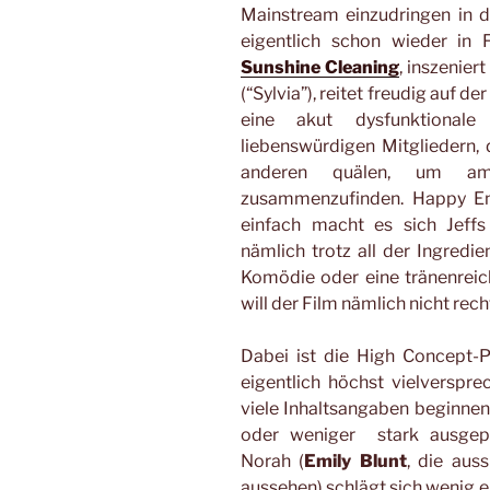
Mainstream einzudringen in d
eigentlich schon wieder in 
Sunshine Cleaning
, inszenie
(“Sylvia”), reitet freudig auf d
eine akut dysfunktionale
liebenswürdigen Mitgliedern, d
anderen quälen, um a
zusammenzufinden. Happy En
einfach macht es sich Jeffs 
nämlich trotz all der Ingredie
Komödie oder eine tränenreich
will der Film nämlich nicht rec
Dabei ist die High Concept-
eigentlich höchst vielverspr
viele Inhaltsangaben beginnen
oder weniger stark ausgeprä
Norah (
Emily Blunt
, die aus
aussehen) schlägt sich wenig er