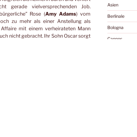
Asien
cht gerade vielversprechenden Job.
ürgerliche” Rose (
Amy Adams
) vom
Berlinale
 doch zu mehr als einer Anstellung als
Bologna
 Affaire mit einem verheirateten Mann
 auch nicht gebracht. Ihr Sohn Oscar sorgt
Cannes
ule, weil er alles ableckt (zum Glück will
Cellu l'art
den) und Vater Joe (
Alan Arkin
) kann in
uch nicht gerade als Vorbild dienen. Als
Charles Boyer 
hn auf eine Privatschule schicken will,
r Lover und Cop Mac bringt sie auf eine
Diary of the Da
einen Reinigungsdienst für menschliche
Essay
 den Wohnungen Verstorbener gründen?
Exground
ibende wie die beiden Schwestern
Festivals
zu den Spezialitäten britischer Filme,
” oder “Irina Palm”. Im Gegensatz zu
Filme, die die 
e Faithfull müssen Blunt und Adams
Fokabular
ärenten Drehbuch auskommen, welches