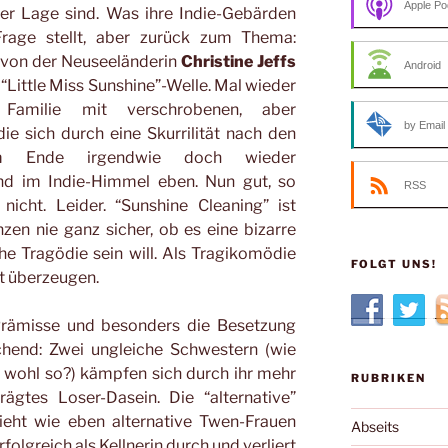
Apple Po
er Lage sind. Was ihre Indie-Gebärden
Frage stellt, aber zurück zum Thema:
rt von der Neuseeländerin
Christine Jeffs
Android
er “Little Miss Sunshine”-Welle. Mal wieder
 Familie mit verschrobenen, aber
by Email
ie sich durch eine Skurrilität nach den
m Ende irgendwie doch wieder
d im Indie-Himmel eben. Nun gut, so
RSS
nicht. Leider. “Sunshine Cleaning” ist
nzen nie ganz sicher, ob es eine bizarre
e Tragödie sein will. Als Tragikomödie
FOLGT UNS!
ht überzeugen.
Prämisse und besonders die Besetzung
echend: Zwei ungleiche Schwestern (wie
 wohl so?) kämpfen sich durch ihr mehr
RUBRIKEN
gtes Loser-Dasein. Die “alternative”
sieht wie eben alternative Twen-Frauen
Abseits
folgreich als Kellnerin durch und verliert