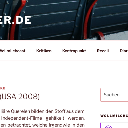
ER.DE
ollmilchcast
Kritiken
Kontrapunkt
Recall
Diar
CKE
Suche
 (USA 2008)
nach:
liäre Querelen bilden den Stoff aus dem
WOLLMILCH
Independent-Filme gehäkelt werden.
en betrachtet, welche irgendwie in den