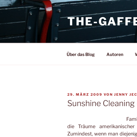
Zum
Inhalt
THE-GAFF
springen
Über das Blog
Autoren
W
VERÖFFENTLICHT
29. MÄRZ 2009
VON
JENNY JE
AM
Sunshine Cleaning
Fami
die Träume amerikanischer 
Zumindest, wenn man diejenig