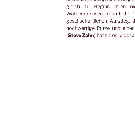
gleich zu Beginn ihren ni
Währenddessen träumt die “b
gesellschaftlichen Aufstieg,
hochwertige Putze und einer
(
Steve Zahn
) hat sie es leider
derweil für Unruhe in seiner Sch
er keine Schönheitskönigin wer
Sachen geschäftlichem Erfolg a
Rose ihren missverstandenen So
braucht sie dringend Geld. Ih
lukrative Idee: Warum nicht 
Überreste an Tatorten und in
Absonderliche Gewerbetre
Lorkowski gehören gemeinhin 
man denke an “Grasgeflüster
Brenda Blethyn und Mariann
allerdings mit einem inkoh