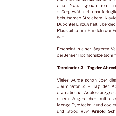
eine Notiz genommen hatt
außergewöhnlich unaufdringli
behutsamen Streichern, Klavi
Dupontel Einzug hält, überdec
Plausibilität im Handeln der F
wert.
Erscheint in einer längeren V
der Jenaer Hochschulzeitschri
Terminator 2 – Tag der Abre
Vieles wurde schon über dies
„Terminator 2 – Tag der Ab
dramatische Adoleszenzgeschi
einem. Angereichert mit osca
Menge Pyrotechnik und coole
und „good guy“
Arnold Sch