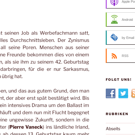
Apple Po
Android
at seinen Job als Werbefachmann satt,
by Email
olles Durchschnittsleben. Der Zynismus
 all seine Poren. Menschen aus seiner
eine Freunde bekommen dies von einem
RSS
, als sie ihm zu seinem 42. Geburtstag
arbringen, für die er nur Sarkasmus,
übrig hat.
FOLGT UNS!
ben, und das aus gutem Grund, den man
t, der aber erst spät bestätigt wird. Bis
 ein intensives Drama um den Ballast im
anhäuft und dem nun mit Flucht begegnet
RUBRIKEN
eine ungewisse Zukunft, sondern in die
er (
Pierre Vaneck
) ins ländliche Irland,
Abseits
s ab dessen 13. Geburtstag kaum mehr