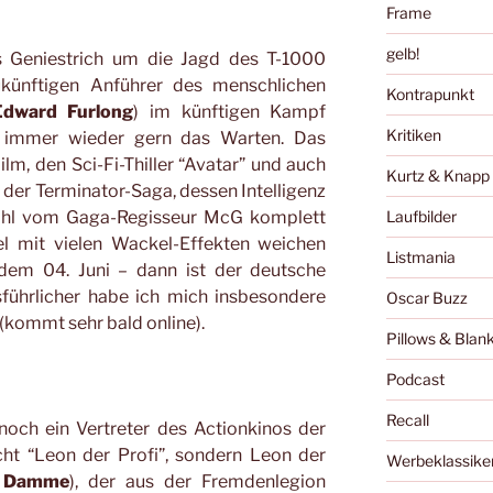
Frame
gelb!
 Geniestrich um die Jagd des T-1000
ukünftigen Anführer des menschlichen
Kontrapunkt
Edward Furlong
) im künftigen Kampf
Kritiken
immer wieder gern das Warten. Das
m, den Sci-Fi-Thiller “Avatar” und auch
Kurtz & Knapp
l der Terminator-Saga, dessen Intelligenz
ohl vom Gaga-Regisseur McG komplett
Laufbilder
el mit vielen Wackel-Effekten weichen
Listmania
dem 04. Juni – dann ist der deutsche
sführlicher habe ich mich insbesondere
Oscar Buzz
(kommt sehr bald online).
Pillows & Blan
Podcast
Recall
noch ein Vertreter des Actionkinos der
cht “Leon der Profi”, sondern Leon der
Werbeklassike
n Damme
), der aus der Fremdenlegion