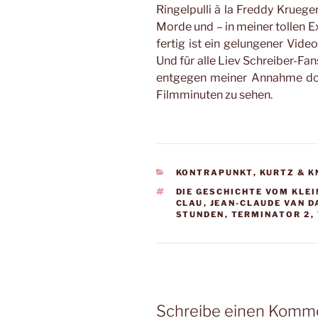
Ringelpulli à la Freddy Kruege
Morde und – in meiner tollen 
fertig ist ein gelungener Vide
Und für alle Liev Schreiber-Fan
entgegen meiner Annahme doc
Filmminuten zu sehen.
KATEGORIEN
KONTRAPUNKT
,
KURTZ & 
SCHLAGWÖRTER
DIE GESCHICHTE VOM KLE
CLAU
,
JEAN-CLAUDE VAN 
STUNDEN
,
TERMINATOR 2
,
Schreibe einen Komm