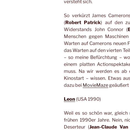
versteht sich.
So verkürzt James Camerons
(
Robert Patrick
) auf den z
Widerstands John Connor (
Menschen gegen Maschinen 
Warten auf Camerons neuen Fil
das Warten auf den vierten Tei
– so meine Befürchtung – w
einem platten Actionspektak
muss. Na wir werden es ab 
Kinostart – wissen. Etwas au
dazu bei
MovieMaze
geäußert 
Leon
(USA 1990)
Weil es so schön war, gleich 
frühen 1990er Jahre. Nein, ni
Deserteur (
Jean-Claude Va