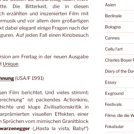
Asien
e. Die Bitterkeit, die in diesen
ch erzählten und inszenierten Film mit
Berlinale
ermusik und vor allem dem großartigen
Bologna
kt dabei elegant einige Fragen nach der
iguren. Auf jeden Fall einen Kinobesuch
Cannes
Cellu l'art
ersion am Freitag in der neuen Ausgabe
Charles Boyer 
ft
Unique
.
Diary of the Da
chnung
(USA/F 1991)
Essay
en Film berichtet. Und vieles stimmt:
Exground
rechnung“ ist packendes Actionkino,
Festivals
chte und kluge Zivilisationskritik in
rprämierten visuellen Effekten, einer
Filme, die die 
n Sprüchen vom mimischen Granitblock
Fokabular
warzenegger
(„Hasta la vista, Baby!“)