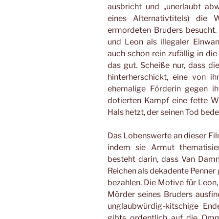
ausbricht und „unerlaubt ab
eines Alternativtitels) di
ermordeten Bruders besucht. 
und Leon als illegaler Einw
auch schon rein zufällig in di
das gut. Scheiße nur, dass d
hinterherschickt, eine von
ehemalige Förderin gegen ih
dotierten Kampf eine fette 
Hals hetzt, der seinen Tod bed
Das Lobenswerte an dieser Film
indem sie Armut thematisie
besteht darin, dass Van Dam
Reichen als dekadente Penner 
bezahlen. Die Motive für Leon,
Mörder seines Bruders ausfin
unglaubwürdig-kitschige End
gibts ordentlich auf die Omme