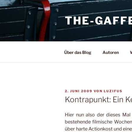
Zum
Inhalt
THE-GAFF
springen
Über das Blog
Autoren
W
VERÖFFENTLICHT
2. JUNI 2009
VON
LUZIFUS
AM
Kontrapunkt: Ein K
Hier nun also der dieses Ma
bestehende filmische Wochen
über harte Actionkost und ein