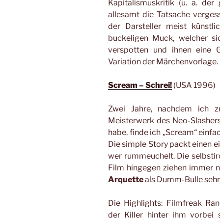
Kapitalismuskritik (u. a. der
allesamt die Tatsache verge
der Darsteller meist künst
buckeligen Muck, welcher si
verspotten und ihnen eine G
Variation der Märchenvorlage.
Scream – Schrei!
(USA 1996)
Zwei Jahre, nachdem ich zu
Meisterwerk des Neo-Slashers 
habe, finde ich „Scream“ einfac
Die simple Story packt einen e
wer rummeuchelt. Die selbstir
Film hingegen ziehen immer 
Arquette
als Dumm-Bulle sehr 
Die Highlights: Filmfreak R
der Killer hinter ihm vorbei