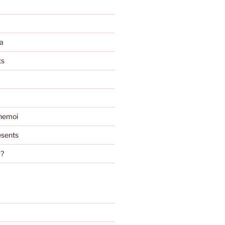
a
ts
nemoi
sents
m?