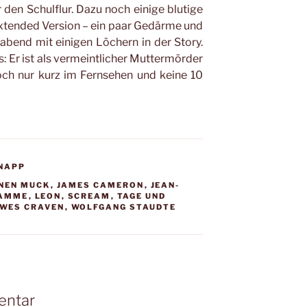
r den Schulflur. Dazu noch einige blutige
Extended Version – ein paar Gedärme und
oabend mit einigen Löchern in der Story.
s: Er ist als vermeintlicher Muttermörder
h nur kurz im Fernsehen und keine 10
KNAPP
INEN MUCK
,
JAMES CAMERON
,
JEAN-
DAMME
,
LEON
,
SCREAM
,
TAGE UND
WES CRAVEN
,
WOLFGANG STAUDTE
entar