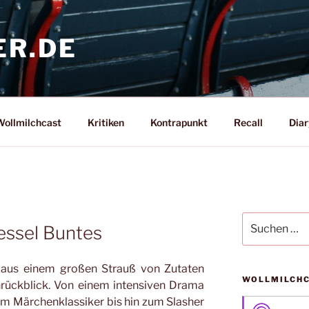
ER.DE
ollmilchcast
Kritiken
Kontrapunkt
Recall
Diar
Suche
essel Buntes
nach:
l aus einem großen Strauß von Zutaten
WOLLMILCH
rückblick. Von einem intensiven Drama
em Märchenklassiker bis hin zum Slasher