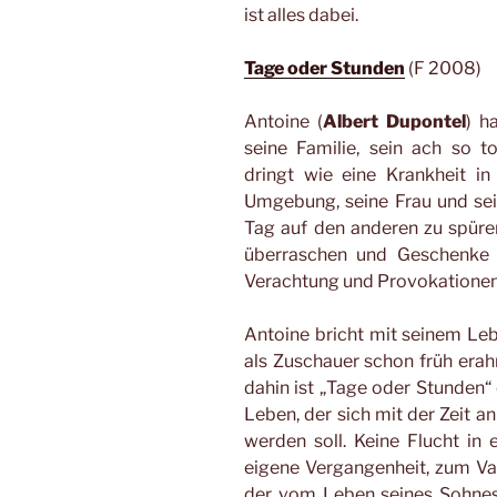
ist alles dabei.
Tage oder Stunden
(F 2008)
Antoine (
Albert Dupontel
) h
seine Familie, sein ach so t
dringt wie eine Krankheit in
Umgebung, seine Frau und s
Tag auf den anderen zu spüren
überraschen und Geschenke d
Verachtung und Provokationen 
Antoine bricht mit seinem Le
als Zuschauer schon früh erahn
dahin ist „Tage oder Stunden“
Leben, der sich mit der Zeit 
werden soll. Keine Flucht in 
eigene Vergangenheit, zum Vat
der vom Leben seines Sohne