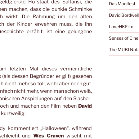
 geldgierige Hofstaat des Sultans), die
Das Manifest
ssen machen, dass die dunkle Schminke
David Bordwell
lich wirkt. Die Rahmung um den alten
ch der Kinder erwehren muss, die ihn
LoveHKFilm
eschichte erzählt, ist eine gelungene
Senses of Cin
The MUBI Not
m letzten Mal dieses vermeintliche
(als dessen Begründer er gilt) gesehen
h nicht mehr so toll, wohl aber noch gut.
infach nicht mehr, wenn man schon weiß,
onischen Anspielungen auf den Slasher-
noch und machen den Film neben
David
kurzweilig.
andy kommentiert „Halloween“, während
 schleicht und
Wes Craven
wischt mit