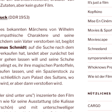
It's just a film
utaten, aber kein guter Film.
Kopfkino
Muck
(DDR 1953)
Mise En Ciném
des bekannten Märchens von Wilhelm
Movies & Spor
ympathische Charaktere und seine
Moviescape
chdem sein Vater verstorben ist, begibt
mas Schmidt
) auf die Suche nach dem
Schneeland
erkaufen hat, landet aber zunächst bei
symparanekro
hr gehen lassen will und seine Schuhe
lingt es, ihr ihre magischen Pantoffeln,
Whoknows Pre
aufen lassen, und ein Spazierstock zu
Wie ist der Fil
 schließlich zum Palast des Sultans, wo
wird, er aber dann verstoßen wird.
NÜTZLICHES
er sind unter uns”) inszenierte den Film
en wie für seine Ausstattung (die Kulisse
CARGO
schön) und mit unterschwelliger