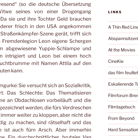
wesend“ (so die deutsche Übersetzung
e Witwe seines von einer Drogengang
LINKS
Da sie und ihre Tochter Geld brauchen
anderer frisch in den USA angekommen
A Thin Red Lin
e Straßenkämpfer-Szene gerät, trifft sich
Abspannsitzenb
ie Fremdenlegion Leon eigene Schergen
 ihm abgewiesene Yuppie-Schlampe und
At the Movies
n intrigiert und Leon bei einem hoch
CineKie
Wuchtbrumme mit Namen Attila auf den
euten kann.
das film feuille
Eskalierende 
gurke: Sie versucht sich an Sozialkritik,
rt. Das Schlechte: Das Thematisieren
Filmforum Br
me an Obdachlosen vorbeiläuft und die
Filmtagebuch
gezeichnet werden, die fürs Verdreschen
 immer weiter zu kloppen, aber nicht die
From Beyond
dig zu machen, sind rätselhaft und das
e ist auch fürn Arsch. Aber immerhin
Hard Sensatio
. Ein durchschnittlicher, brutaler Van