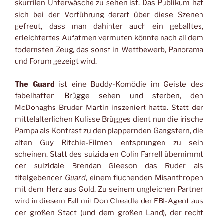
skurrilen Unterwäsche zu sehen ist. Das Publikum hat
sich bei der Vorführung derart über diese Szenen
gefreut, dass man dahinter auch ein geballtes,
erleichtertes Aufatmen vermuten könnte nach all dem
todernsten Zeug, das sonst in Wettbewerb, Panorama
und Forum gezeigt wird.
The Guard
ist eine Buddy-Komödie im Geiste des
fabelhaften
Brügge sehen und sterben
, den
McDonaghs Bruder Martin inszeniert hatte. Statt der
mittelalterlichen Kulisse Brügges dient nun die irische
Pampa als Kontrast zu den plappernden Gangstern, die
alten Guy Ritchie-Filmen entsprungen zu sein
scheinen. Statt des suizidalen Colin Farrell übernimmt
der suizidale Brendan Gleeson das Ruder als
titelgebender
Guard
, einem fluchenden Misanthropen
mit dem Herz aus Gold. Zu seinem ungleichen Partner
wird in diesem Fall mit Don Cheadle der FBI-Agent aus
der großen Stadt (und dem großen Land), der recht