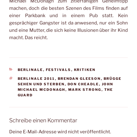
Michael McDonagh zum zitierfähigen Geheimtipp
machen, doch die besten Szenen des Films finden auf
einer Parkbank und in einem Pub statt. Kein
gesprächiger Gangster ist da anwesend, nur ein Sohn
und eine Mutter, die sich keine Illusionen über ihr Kind
macht. Das reicht.
KATEGORIEN
BERLINALE
,
FESTIVALS
,
KRITIKEN
SCHLAGWÖRTER
BERLINALE 2011
,
BRENDAN GLEESON
,
BRÜGGE
SEHEN UND STERBEN
,
DON CHEADLE
,
JOHN
MICHAEL MCDONAGH
,
MARK STRONG
,
THE
GUARD
Schreibe einen Kommentar
Deine E-Mail-Adresse wird nicht veröffentlicht.