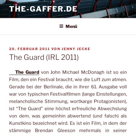
Zum
THE-GAFFER.DE
Inhalt
springen
Menü
VERÖFFENTLICHT
20. FEBRUAR 2011
VON
JENNY JECKE
AM
The Guard (IRL 2011)
The Guard
von John Michael McDonagh ist so ein
Film, den ein Festival braucht, wie die Luft zum atmen.
Gerade bei der Berlinale, die in ihrer 61. Ausgabe voll
war von typischen Festivalfilmen (lange Einstellungen,
melancholische Stimmung, wortkarge Protagonisten),
ist “The Guard” eine höchst erfreuliche Abwechslung
von dem, was gemeinhin abwertend (und falsch) als
Kunstkino bezeichnet wird. Es ist ein Film, in dem der
stämmige Brendan Gleeson mehrmals in seiner