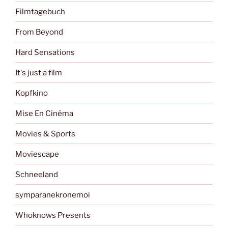
Filmtagebuch
From Beyond
Hard Sensations
It's just a film
Kopfkino
Mise En Cinéma
Movies & Sports
Moviescape
Schneeland
symparanekronemoi
Whoknows Presents