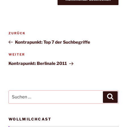
Beitragsnavigation
Vorheriger
ZURÜCK
Beitrag
Kontrapunkt: Top 7 der Suchbegriffe
Nächster
WEITER
Beitrag
Kontrapunkt: Berlinale 2011
Suche
Suche
nach:
WOLLMILCHCAST