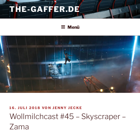
Zum
THE-GAFFER.DE
Inhalt
springen
Menü
VERÖFFENTLICHT
16. JULI 2018
VON
JENNY JECKE
AM
Wollmilchcast #45 – Skyscraper –
Zama