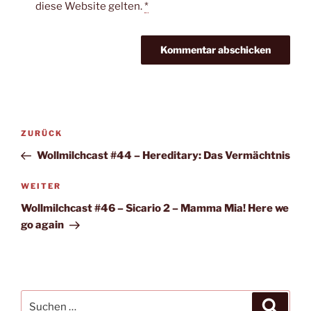
diese Website gelten.
*
Beitragsnavigation
Vorheriger
ZURÜCK
Beitrag
Wollmilchcast #44 – Hereditary: Das Vermächtnis
Nächster
WEITER
Beitrag
Wollmilchcast #46 – Sicario 2 – Mamma Mia! Here we
go again
Suche
Suche