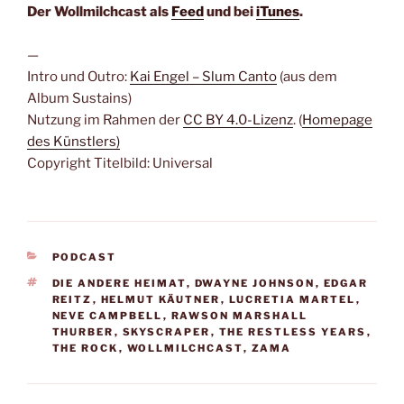
Der Wollmilchcast als
Feed
und bei
iTunes
.
—
Intro und Outro:
Kai Engel – Slum Canto
(aus dem
Album Sustains)
Nutzung im Rahmen der
CC BY 4.0-Lizenz
. (
Homepage
des Künstlers)
Copyright Titelbild: Universal
KATEGORIEN
PODCAST
SCHLAGWÖRTER
DIE ANDERE HEIMAT
,
DWAYNE JOHNSON
,
EDGAR
REITZ
,
HELMUT KÄUTNER
,
LUCRETIA MARTEL
,
NEVE CAMPBELL
,
RAWSON MARSHALL
THURBER
,
SKYSCRAPER
,
THE RESTLESS YEARS
,
THE ROCK
,
WOLLMILCHCAST
,
ZAMA