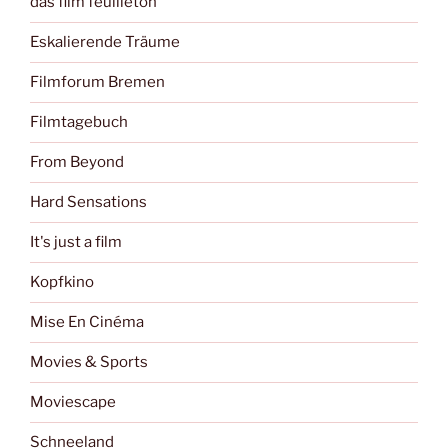
das film feuilleton
Eskalierende Träume
Filmforum Bremen
Filmtagebuch
From Beyond
Hard Sensations
It's just a film
Kopfkino
Mise En Cinéma
Movies & Sports
Moviescape
Schneeland