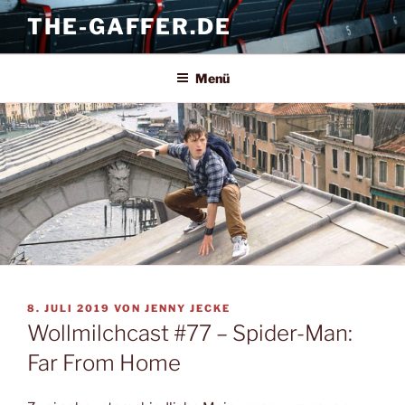
Zum
THE-GAFFER.DE
Inhalt
springen
Menü
VERÖFFENTLICHT
8. JULI 2019
VON
JENNY JECKE
AM
Wollmilchcast #77 – Spider-Man:
Far From Home