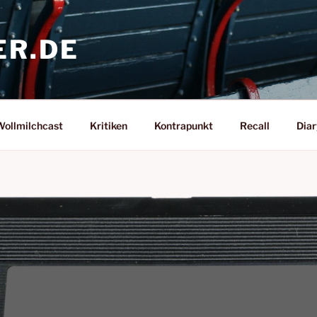
ER.DE
ollmilchcast
Kritiken
Kontrapunkt
Recall
Diar