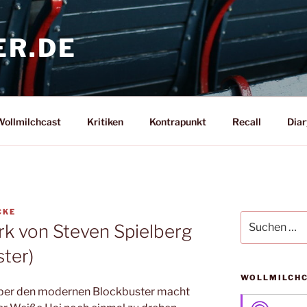
ER.DE
ollmilchcast
Kritiken
Kontrapunkt
Recall
Diar
CKE
Suche
rk von Steven Spielberg
nach:
ter)
WOLLMILCH
 über den modernen Blockbuster macht