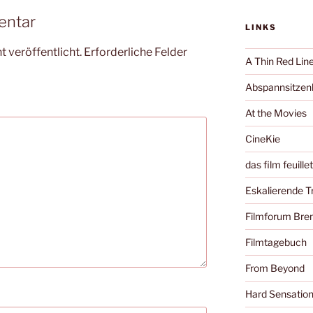
entar
LINKS
 veröffentlicht.
Erforderliche Felder
A Thin Red Lin
Abspannsitzenb
At the Movies
CineKie
das film feuille
Eskalierende 
Filmforum Br
Filmtagebuch
From Beyond
Hard Sensatio