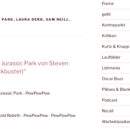
Frame
gelb!
C PARK
,
LAURA DERN
,
SAM NEILL
,
Kontrapunkt
Kritiken
Kurtz & Knapp
Laufbilder
 Jurassic Park von Steven
Listmania
kbuster)“
Oscar Buzz
Pillows & Blan
Jurassic Park - PewPewPew
Podcast
Recall
World Rebirth - PewPewPew - PewPewPew
Werbeklassike