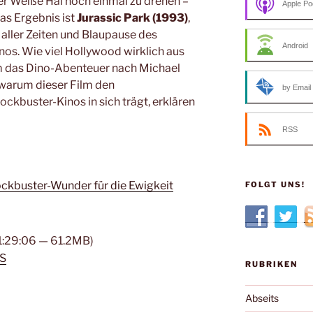
er Weiße Hai noch einmal zu drehen –
Apple Po
as Ergebnis ist
Jurassic Park (1993)
,
 aller Zeiten und Blaupause des
Android
os. Wie viel Hollywood wirklich aus
m das Dino-Abenteuer nach Michael
d warum dieser Film den
by Email
ckbuster-Kinos in sich trägt, erklären
RSS
lockbuster-Wunder für die Ewigkeit
FOLGT UNS!
 1:29:06 — 61.2MB)
S
RUBRIKEN
Abseits