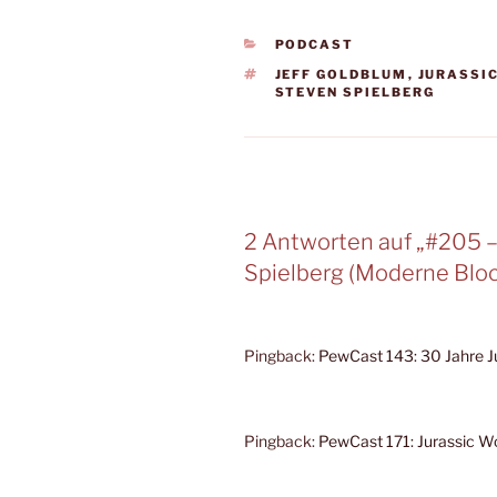
KATEGORIEN
PODCAST
SCHLAGWÖRTER
JEFF GOLDBLUM
,
JURASSI
STEVEN SPIELBERG
2 Antworten auf „#205 –
Spielberg (Moderne Bloc
Pingback:
PewCast 143: 30 Jahre 
Pingback:
PewCast 171: Jurassic 