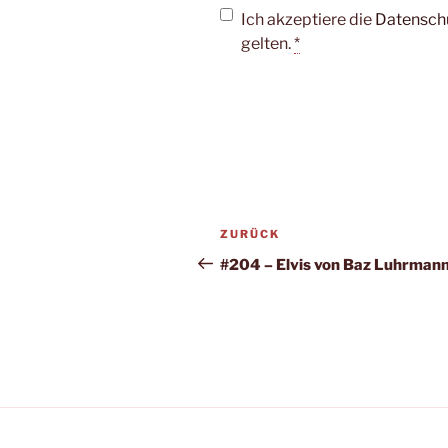
Ich akzeptiere die
Datensch
gelten.
*
Beitragsnavigation
Vorheriger
ZURÜCK
Beitrag
#204 – Elvis von Baz Luhrman