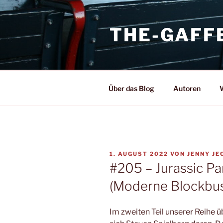
Zum
Inhalt
THE-GAFF
springen
Über das Blog
Autoren
W
VERÖFFENTLICHT
1. AUGUST 2022
VON
JENNY JE
AM
#205 – Jurassic Pa
(Moderne Blockbus
Im zweiten Teil unserer Reihe