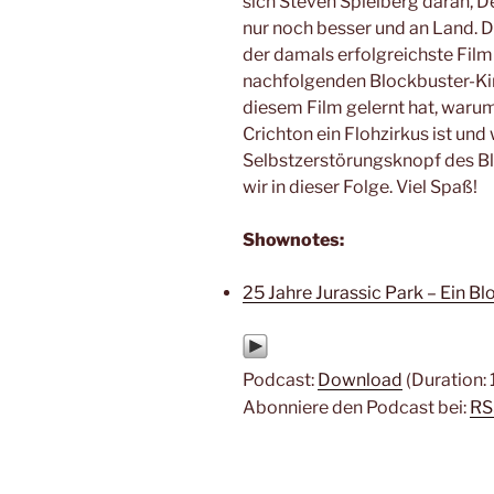
sich Steven Spielberg daran, D
nur noch besser und an Land. D
der damals erfolgreichste Film
nachfolgenden Blockbuster-Kin
diesem Film gelernt hat, waru
Crichton ein Flohzirkus ist un
Selbstzerstörungsknopf des Blo
wir in dieser Folge. Viel Spaß!
Shownotes:
25 Jahre Jurassic Park – Ein B
Podcast:
Download
(Duration:
Abonniere den Podcast bei:
RS