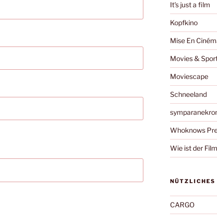
It's just a film
Kopfkino
Mise En Ciném
Movies & Spor
Moviescape
Schneeland
symparanekro
Whoknows Pre
Wie ist der Fil
NÜTZLICHES
CARGO