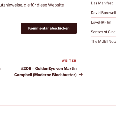
Das Manifest
utzhinweise
, die für diese Website
David Bordwell
LoveHKFilm
Senses of Cin
The MUBI Not
WEITER
Nächster
Beitrag
n
#206 – GoldenEye von Martin
Campbell (Moderne Blockbuster)