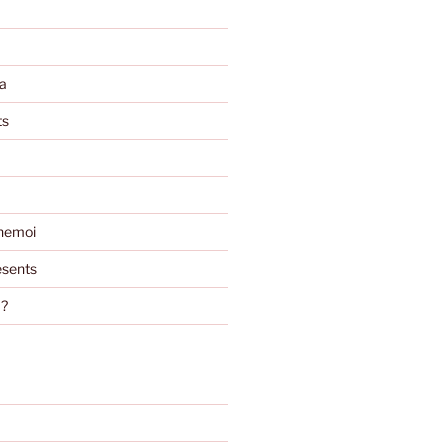
a
ts
nemoi
sents
m?