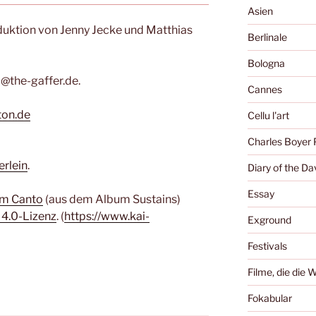
Asien
duktion von Jenny Jecke und Matthias
Berlinale
Bologna
@the-gaffer.de.
Cannes
ton.de
Cellu l'art
Charles Boyer 
erlein
.
Diary of the Da
Essay
um Canto
(aus dem Album Sustains)
 4.0-Lizenz
. (
https://www.kai-
Exground
Festivals
Filme, die die 
Fokabular