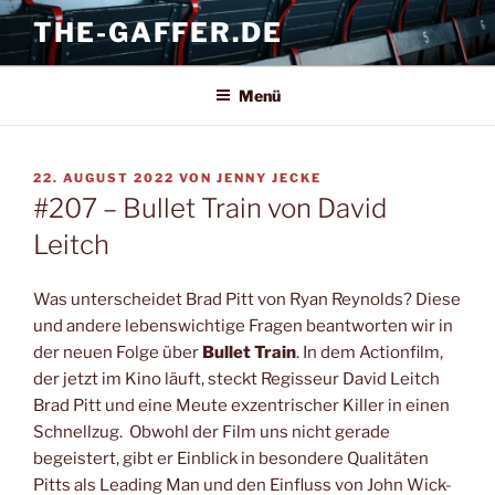
Zum
THE-GAFFER.DE
Inhalt
springen
Menü
VERÖFFENTLICHT
22. AUGUST 2022
VON
JENNY JECKE
AM
#207 – Bullet Train von David
Leitch
Was unterscheidet Brad Pitt von Ryan Reynolds? Diese
und andere lebenswichtige Fragen beantworten wir in
der neuen Folge über
Bullet Train
. In dem Actionfilm,
der jetzt im Kino läuft, steckt Regisseur David Leitch
Brad Pitt und eine Meute exzentrischer Killer in einen
Schnellzug. Obwohl der Film uns nicht gerade
begeistert, gibt er Einblick in besondere Qualitäten
Pitts als Leading Man und den Einfluss von John Wick-