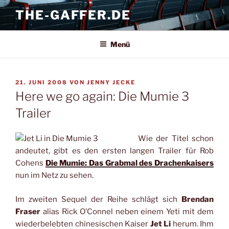
Zum
THE-GAFFER.DE
Inhalt
springen
Menü
VERÖFFENTLICHT
21. JUNI 2008
VON
JENNY JECKE
AM
Here we go again: Die Mumie 3
Trailer
Wie der Titel schon
andeutet, gibt es den ersten langen Trailer für Rob
Cohens
Die Mumie: Das Grabmal des Drachenkaisers
nun im Netz zu sehen.
Im zweiten Sequel der Reihe schlägt sich
Brendan
Fraser
alias Rick O’Connel neben einem Yeti mit dem
wiederbelebten chinesischen Kaiser
Jet Li
herum. Ihm