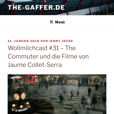
Zum
THE-GAFFER.DE
Inhalt
springen
Menü
VERÖFFENTLICHT
21. JANUAR 2018
VON
JENNY JECKE
AM
Wollmilchcast #31 – The
Commuter und die Filme von
Jaume Collet-Serra